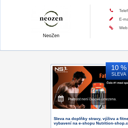
Tele
E-ma
Web
NeoZen
10 %
SLEVA
Platnost není časově omezena.
Sleva na doplňky stravy, výživu a fitn
vybavení na e-shopu Nutrition-shop.c