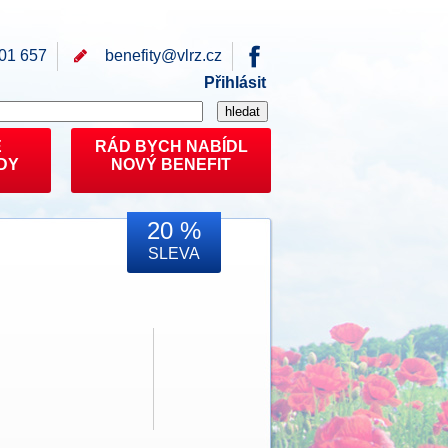
01 657
benefity@
vlrz.cz
Přihlásit
E
RÁD BYCH NABÍDL
DY
NOVÝ BENEFIT
20 %
SLEVA