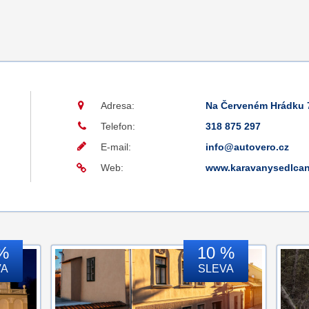
Adresa:
Na Červeném Hrádku 
Telefon:
318 875 297
E-mail:
info@autovero.cz
Web:
www.karavanysedlcan
%
10 %
VA
SLEVA