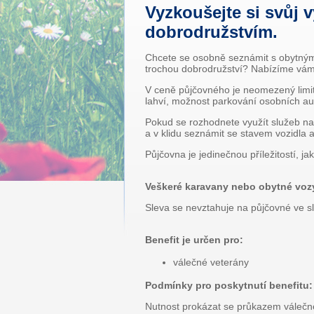
Vyzkoušejte si svůj v
dobrodružstvím.
Chcete se osobně seznámit s obytnými
trochou dobrodružství? Nabízíme vám 
V ceně půjčovného je neomezený limit
lahví, možnost parkování osobních au
Pokud se rozhodnete využít služeb na
a v klidu seznámit se stavem vozidla
Půjčovna je jedinečnou příležitostí, ja
Veškeré karavany nebo obytné vozy
Sleva se nevztahuje na půjčovné ve sl
Benefit je určen pro:
válečné veterány
Podmínky pro poskytnutí benefitu:
Nutnost prokázat se průkazem válečn