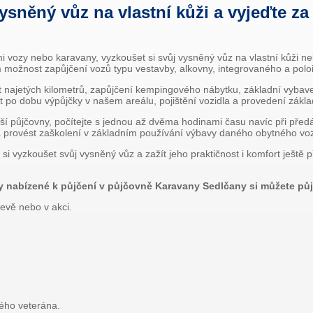
ysněný vůz na vlastní kůži a vyjeďte za
 vozy nebo karavany, vyzkoušet si svůj vysněný vůz na vlastní kůži n
možnost zapůjčení vozů typu vestavby, alkovny, integrovaného a polo
 najetých kilometrů, zapůjčení kempingového nábytku, základní vybav
t po dobu výpůjčky v našem areálu, pojištění vozidla a provedení zákl
ší půjčovny, počítejte s jednou až dvěma hodinami času navíc při před
 a provést zaškolení v základním používání výbavy daného obytného vo
k si vyzkoušet svůj vysněný vůz a zažít jeho praktičnost i komfort ještě 
 nabízené k půjčení v půjčovně Karavany Sedlčany si můžete půjč
evě nebo v akci.
ého veterána.