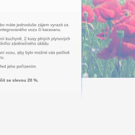
ebo máte jednoduše zájem vyrazit za
integrovaného vozu či karavanu.
ení kuchyně, 2 kusy plných plynových
adního závěrečného úklidu.
ání vozu, aby bylo možné vás pečlivě
zu.
před jeho pořízením.
it se slevou 20 %.