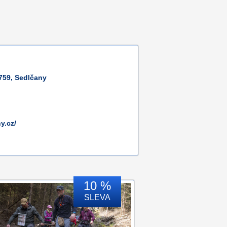
759, Sedlčany
y.cz/
10 %
SLEVA