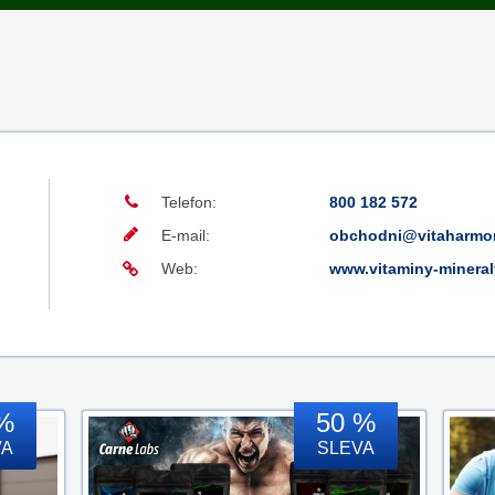
Telefon:
800 182 572
E-mail:
obchodni@vitaharmo
Web:
www.vitaminy-mineral
%
50 %
VA
SLEVA