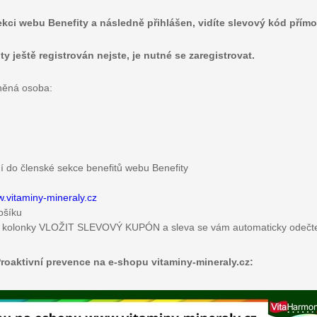
ekci webu Benefity a následně přihlášen, vidíte slevový kód přímo
 ještě registrován nejste, je nutné se zaregistrovat.
něná osoba:
ní do členské sekce benefitů webu Benefity
.vitaminy-mineraly.cz
košíku
 do kolonky VLOŽIT SLEVOVÝ KUPÓN a sleva se vám automaticky odečt
roaktivní prevence na e-shopu vitaminy-mineraly.cz: