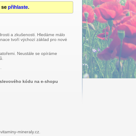
u se
přihlaste
.
drosti a zkušenosti. Hledáme málo
inace tvoří výchozí základ pro nové
ratořemi. Neustále se opíráme
ů.
.
m slevového kódu na e-shopu
vitaminy-mineraly.cz.