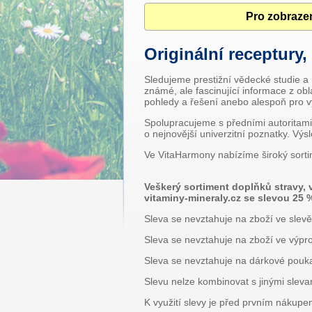
Pro zobrazen
Originální receptury,
Sledujeme prestižní vědecké studie a
známé, ale fascinující informace z ob
pohledy a řešení anebo alespoň pro vy
Spolupracujeme s předními autoritami 
o nejnovější univerzitní poznatky. V
Ve VitaHarmony nabízíme široký sorti
Veškerý sortiment doplňků stravy,
vitaminy-mineraly.cz se slevou 25 
Sleva se nevztahuje na zboží ve slevě
Sleva se nevztahuje na zboží ve výpro
Sleva se nevztahuje na dárkové pouk
Slevu nelze kombinovat s jinými slev
K využití slevy je před prvním nákup