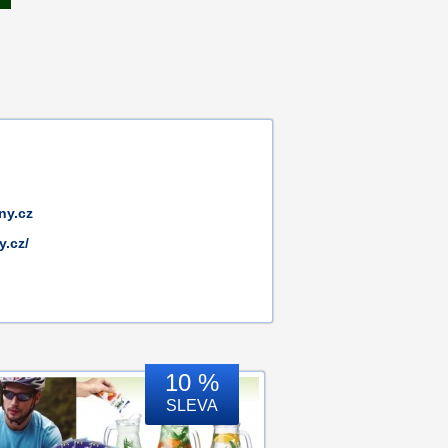
ny.cz
y.cz/
10 %
SLEVA