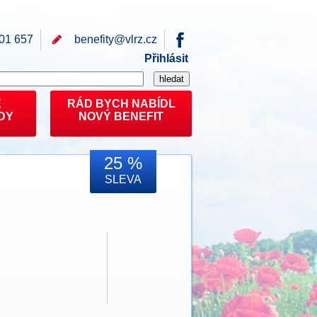
01 657
benefity@
vlrz.cz
Přihlásit
E
RÁD BYCH NABÍDL
DY
NOVÝ BENEFIT
25 %
SLEVA