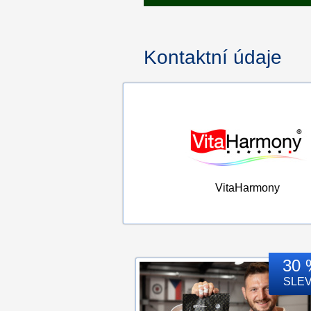
Kontaktní údaje
VitaHarmony
30 
SLE