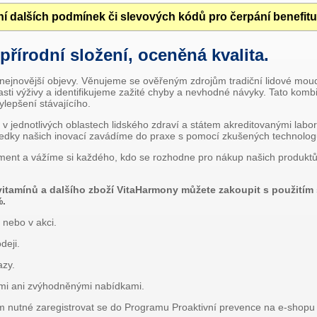
í dalších podmínek či slevových kódů pro čerpání benefit
 přírodní složení, oceněná kvalita.
 nejnovější objevy. Věnujeme se ověřeným zdrojům tradiční lidové mou
lasti výživy a identifikujeme zažité chyby a nevhodné návyky. Tato komb
lepšení stávajícího.
v jednotlivých oblastech lidského zdraví a státem akreditovanými labo
ýsledky našich inovací zavádíme do praxe s pomocí zkušených technolog
ment a vážíme si každého, kdo se rozhodne pro nákup našich produktů
 vitamínů a dalšího zboží VitaHarmony můžete zakoupit s použití
%.
 nebo v akci.
deji.
azy.
ami ani zvýhodněnými nabídkami.
em nutné zaregistrovat se do Programu Proaktivní prevence na e-shopu 