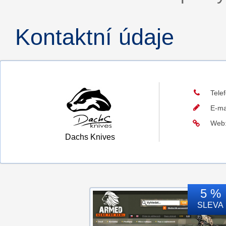
Kontaktní údaje
Tele
E-ma
Web
Dachs Knives
5 %
SLEVA