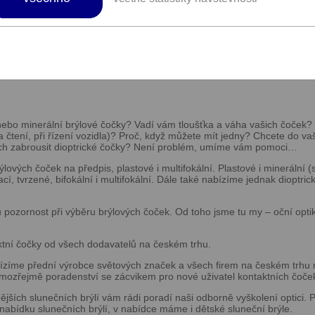
ákup zboží v prodejnách Optika Skala.
v Kralupech nad Vltavou.
e na míru – možnost EXPRES do 1 hodiny.
é nebo minerální brýlové čočky? Vadí vám tloušťka a váha vašich čoček
(na čtení, při řízení vozidla)? Proč, když můžete mít jedny? Chcete do va
ich zabrousit dioptrické čočky? Není problém, umíme vám pomoci…
ových čoček na předpis, plastové i multifokální. Plastové i minerální 
, tvrzené, bifokální i multifokální. Dále také nabízíme jednak dioptrické
 pozornost při výběru brýlových čoček. Od toho jsme tu my – oční opti
tní čočky od všech dodavatelů na českém trhu.
ízíme přední výrobce světových značek a všech firem na českém trhu m
samozřejmě poradenství se zácvikem pro nové uživatel kontaktních čoče
ších slunečních brýlí vám rádi poradí naši odborně vyškolení optici. P
abídku slunečních brýlí, v nabídce máme i dětské sluneční brýle.