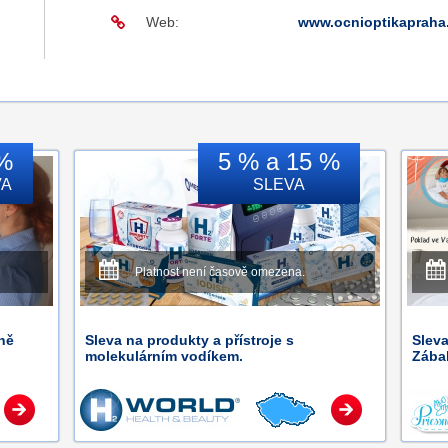
Web:
www.ocnioptikapraha.
%
5 % a 15 %
VA
SLEVA
Platnost není časově omezena.
ně
Sleva na produkty a přístroje s
Sleva
molekulárním vodíkem.
Zábal