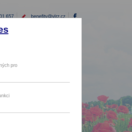
01 657
benefity@
vlrz.cz
Přihlásit
es
E
RÁD BYCH NABÍDL
DY
NOVÝ BENEFIT
ných pro
12 %
SLEVA
vou v
unkci