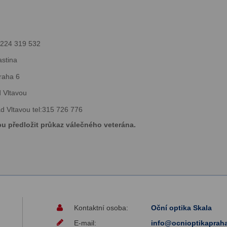
:224 3­19 532
astina
raha 6
d Vltavou
d Vltavou tel:315 726 776
pu předložit průkaz válečného veterána.
Kontaktní osoba:
Oční optika Skala
E-mail:
info@ocnioptikapraha