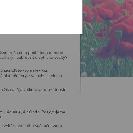
? Sedíte často u počítače a nemáte
šich brýlí zabrousit dioptrické čočky?
(skleněné) čočky nabízíme
 sluneční brýle ve skle i v plastu
ka Skala. Vysvětlíme vám přednosti
.j. Acuvue, Air Optix. Poskytujeme
k.
ři výběru zohlední vaši oční vadu