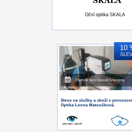
Oční optika SKALA
10 
SLE
Platnost není časově omezena.
Sleva na služby a zboží v provozov
Optika Leona Matoušková.