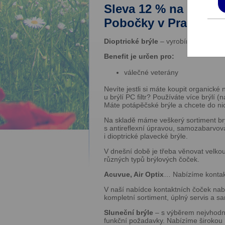
Sleva 12 % na celý n
Pobočky v Praze 6 a 
Dioptrické brýle
– vyrobíme vám brýl
Benefit je určen pro:
válečné veterány
Nevíte jestli si máte koupit organick
u brýlí PC filtr? Používáte více brýlí 
Máte potápěčské brýle a chcete do n
Na skladě máme veškerý sortiment brýl
s antireflexní úpravou, samozabarvovací
i dioptrické plavecké brýle.
V dnešní době je třeba věnovat velkou
různých typů brýlových čoček.
Acuvue, Air Optix
… Nabízíme kontak
V naší nabídce kontaktních čoček nab
kompletní sortiment, úplný servis a 
Sluneční brýle
– s výběrem nejvhodněj
funkční požadavky. Nabízíme širokou n