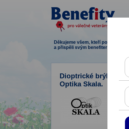
Děkujeme všem, kteří podpořili ten
a přispěli svým benefitem.
Dioptrické brýle, sl
Optika Skala.