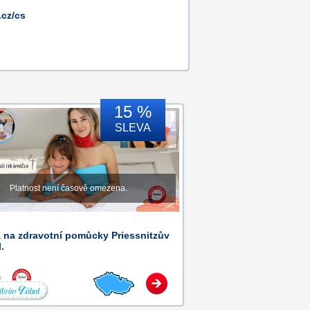
cz/cs
15 %
SLEVA
Platnost není časově omezena.
 na zdravotní pomůcky Priessnitzův
.