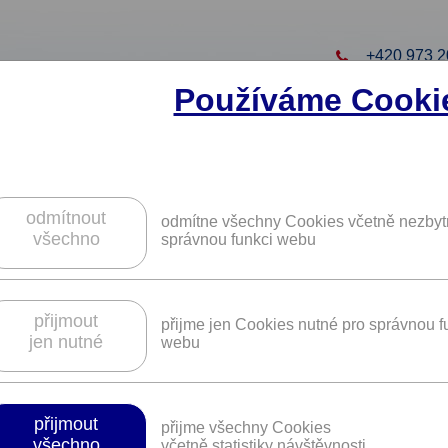
+420 973 2
Používáme Cooki
to projekt
ZAREGISTRUJTE S
ZÍSKÁTE DALŠÍ VÝHO
odmítnout
odmítne všechny Cookies včetně nezbyt
všechno
správnou funkci webu
uneční brýle nebo kontaktní čočky se sle
přijmout
přijme jen Cookies nutné pro správnou f
jen nutné
webu
Platnost není časově omezena
přijmout
přijme všechny Cookies
všechno
včetně statistiky návštěvnosti