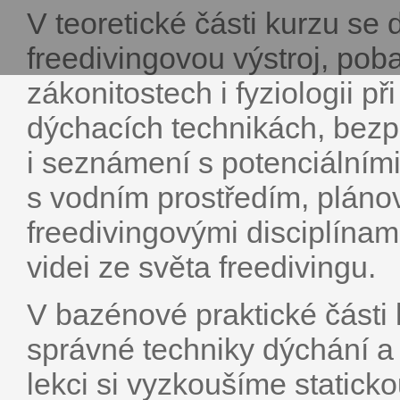
V teoretické části kurzu se 
freedivingovou výstroj, pob
zákonitostech i fyziologii př
dýchacích technikách, bezp
i seznámení s potenciálními
s vodním prostředím, pláno
freedivingovými disciplína
videi ze světa freedivingu.
V bazénové praktické části
správné techniky dýchání a
lekci si vyzkoušíme staticko