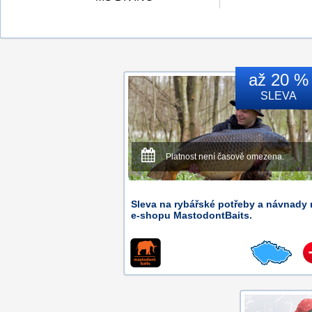
až 20 %
SLEVA
Platnost není časově omezena.
Sleva na rybářské potřeby a návnady
e-shopu MastodontBaits.