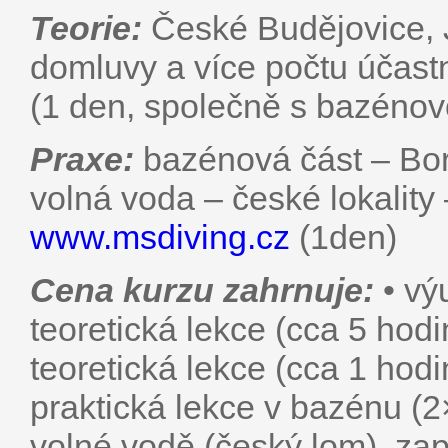
Teorie:
České Budějovice, J
domluvy a více počtu účastní
(1 den, společně s bazénov
Praxe:
bazénová část – Bor
volná voda – české lokality 
www.msdiving.cz
(1den)
Cena kurzu zahrnuje:
• vý
teoretická lekce (cca 5 ho
teoretická lekce (cca 1 hod
praktická lekce v bazénu (2
volné vodě (český lom), zap