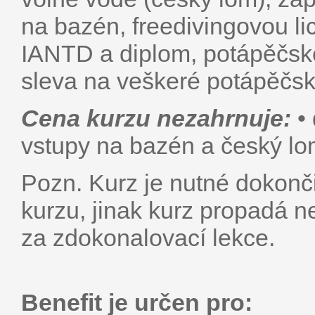
na bazén, freedivingovou l
IANTD a diplom, potápěčské
sleva na veškeré potápěčsk
Cena kurzu nezahrnuje:
• 
vstupy na bazén a český lo
Pozn. Kurz je nutné dokonči
kurzu, jinak kurz propadá n
za zdokonalovací lek­ce.
Benefit je určen pro: