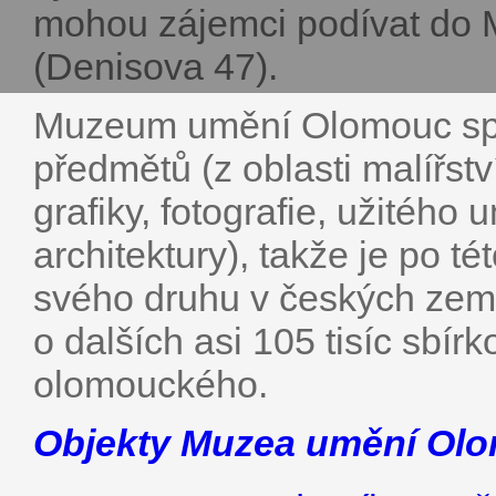
mohou zájemci podívat do
(Denisova 47).
Muzeum umění Olomouc spr
předmětů (z oblasti malířství
grafiky, fotografie, užitéh
architektury), takže je po tét
svého druhu v českých zem
o dalších asi 105 tisíc sbír
olomouckého.
Objekty Muzea umění Ol