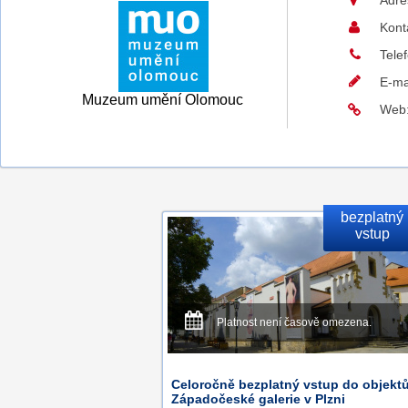
Adre
Kont
Tele
E-ma
Muzeum umění Olomouc
Web
bezplatný
vstup
Platnost není časově omezena.
Celoročně bezplatný vstup do objekt
Západočeské galerie v Plzni