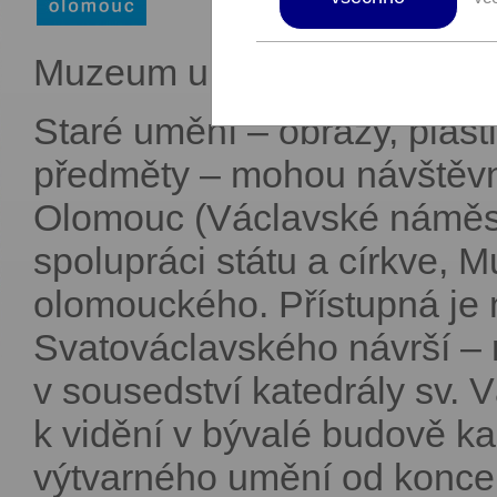
Muzeum umění Olomouc nabízí
Staré umění – obrazy, plasti
předměty – mohou návštěvní
Olomouc (Václavské náměstí 
spolupráci státu a církve, 
olomouckého. Přístupná je n
Svatováclavského návrší –
v sousedství katedrály sv. 
k vidění v bývalé budově ka
výtvarného umění od konce 