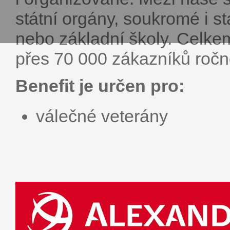
státní orgány, soukromé i st
nebo základní školy. Celke
přes 70 000 zákazní­ků ročn
Benefit je určen pro:
válečné veterány