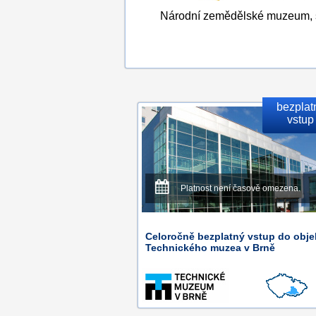
Národní zemědělské muzeum, s
bezplat
vstup
Platnost není časově omezena.
Celoročně bezplatný vstup do obje
Technického muzea v Brně