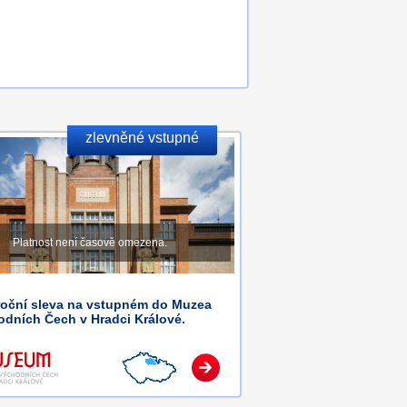
zlevněné vstupné
Platnost není časově omezena.
roční sleva na vstupném do Muzea
dních Čech v Hradci Králové.