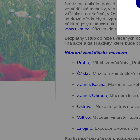
Nabízíme unikátní pohled na zemědělstv
zemědělské techniky, věnujeme se tém
v Čáslavi, na Kačině, v Ostravě, na z
sbírkové předměty a vyprávějí příběh
některé jevy a souvislosti. Jsme muze
www.nzm.cz
. Zřizovatelem muzea je m
Bezplatný vstup do níže uvedených ob
i na akce a další aktivity, které bude
Národní zemědělské muzeum
Praha
, Příběh zemědělství, Pra
Čáslav
, Muzeum zemědělské te
Zámek Kačina
, Muzeum českéh
Zámek Ohrada
, Muzeum lesnict
Ostrava
, Muzeum potravin a ze
Valtice
, Muzeum vinařství, zahrad
Znojmo
, Expozice pivovarnictví
Poskytnutí bezplatného vstupu pro