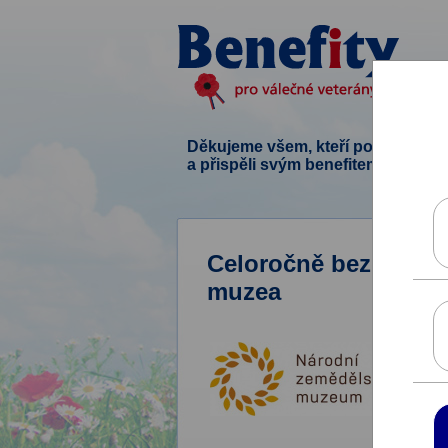
Děkujeme všem, kteří podpořili ten
a přispěli svým benefitem.
Celoročně bezplatný
muzea