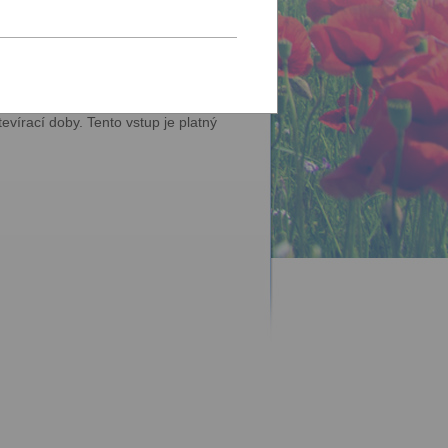
ebo gastronomii. Máme rozsáhlé sbírky
vní sály najdete v Praze na Letné,
zejní expozice představují historické
ch interaktivních prvků vysvětlujeme
řádáme. Více informací najdete na
írací doby. Tento vstup je platný