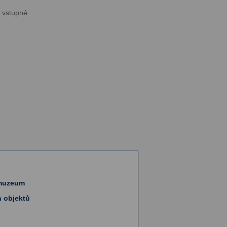
 vstupné.
 muzeum
h objektů