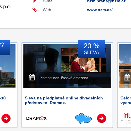
E-mail:
nzm.praha@nzm.cz
.p.o.
Web:
www.nzm.cz/
ný
20 %
SLEVA
Platnost není časově omezena.
ktů
Sleva na předplatné online divadelních
Celo
představení Dramox.
výcho