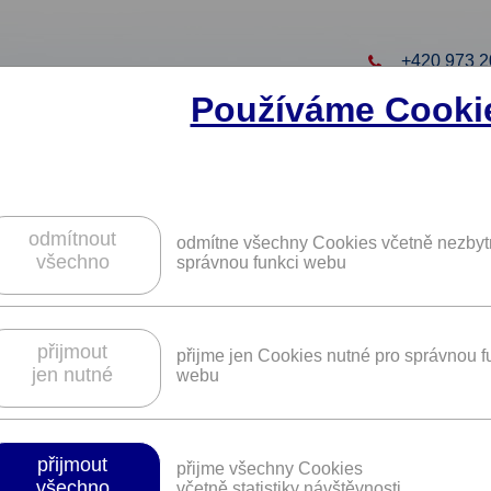
+420 973 2
Používáme Cooki
to projekt
ZAREGISTRUJTE S
ZÍSKÁTE DALŠÍ VÝHO
odmítnout
odmítne všechny Cookies včetně nezbyt
všechno
správnou funkci webu
 vstup do objektů Národního zeměděls
přijmout
přijme jen Cookies nutné pro správnou f
jen nutné
webu
Platnost není časově omezena.
přijmout
přijme všechny Cookies
všechno
včetně statistiky návštěvnosti