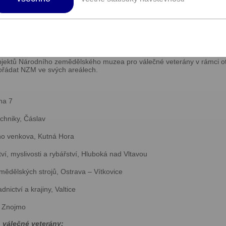
í a vše, co s ním souvisí, lesnictví, myslivost, rybářství, vinařství n
atům ochrany půdy či zadržení vody v krajině. Naše pracoviště a výsta
ámku Ohrada v Hluboké nad Vltavou, a také ve Valticích a ve Znojmě. Mu
y jednotlivých oborů s důrazem na území českých zemí. Pomocí moderní
em pro celou rodinu a to i v rámci řady popularizačních akcí, které po
inisterstvo zemědělství.
jektů Národního zemědělského muzea pro válečné veterány v rámci otev
 pořádat NZM ve svých areálech.
ha 7
chniky, Čáslav
o venkova, Kutná Hora
ví, myslivosti a rybářství, Hluboká nad Vltavou
mědělských strojů, Ostrava – Vítkovice
nictví a krajiny, Valtice
, Znojmo
 válečné veterány: