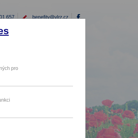
01 657
benefity@
vlrz.cz
Přihlásit
es
E
RÁD BYCH NABÍDL
DY
NOVÝ BENEFIT
ných pro
bezplatný
vstup
kého
unkci
benefit se líbí 4 uživatelům