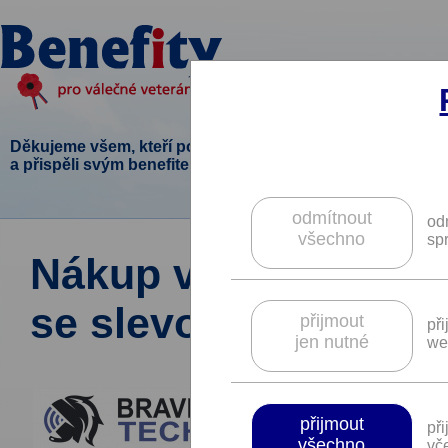
Děkujeme všem, kteří podpořili tento projekt
a přispěli svým benefitem.
odmítnout
od
všechno
sp
Nákup v e-shopu B
se slevou.
přijmout
př
jen nutné
we
přijmout
př
všechno
vče