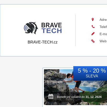
Adre
Tele
E-ma
Web
BRAVE-TECH.cz
5 % - 20 %
SLEVA
Benefit lze uplatnit do
31. 12. 2026