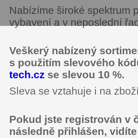
Nabízíme široké spektrum p
vybavení a v neposlední řad
Veškerý nabízený sortime
s použitím slevového kó
tech.cz
se slevou 10 %.
Sleva se vztahuje i na zboží
Pokud jste registrován v 
následně přihlášen, vidít