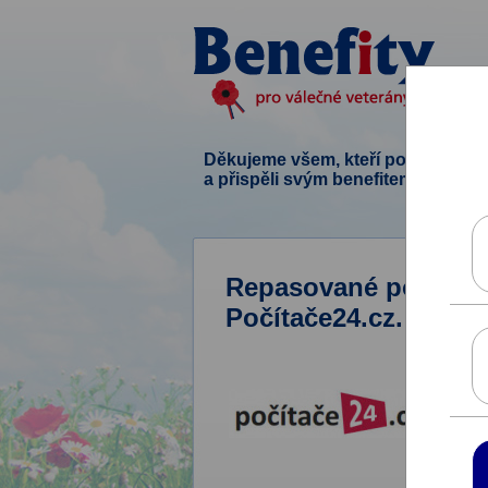
Děkujeme všem, kteří podpořili ten
a přispěli svým benefitem.
Repasované počítače
Počítače24.cz.