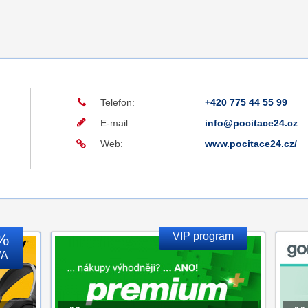
Telefon:
+420 775 44 55 99
E-mail:
info@pocitace24.cz
Web:
www.pocitace24.cz/
%
VIP program
VA