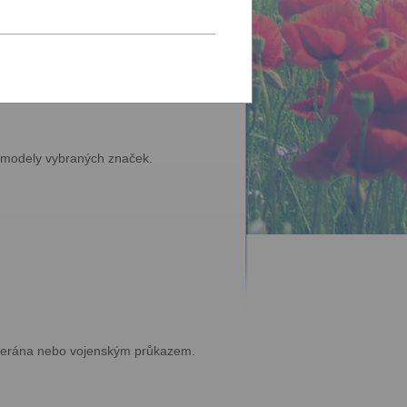
u se
přihlaste
.
 modely vybraných značek.
eterána nebo vojenským průkazem.