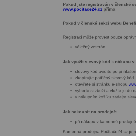
Pokud jste registrován v členské s
www.pocitace24.cz
přímo.
Pokud v členské sekci webu Benefity
Registraci může provést pouze opráv
válečný veterán
Jak využít slevový kód k nákupu v
slevový kód uvidíte po přihláše
zkopírujte patřičný slevový kód
otevřete si stránku e-shopu
www
vyberte si zboží a vložte je do
v nákupním košíku zadejte sl
Jak nakoupit na prodejně:
při nákupu v kamenné prodejně
Kamenná prodejna Počítače24.cz je n