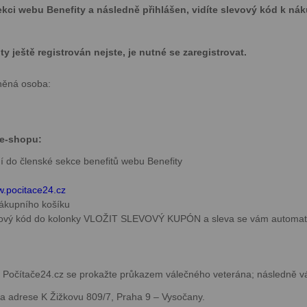
ekci webu Benefity a následně přihlášen, vidíte slevový kód k ná
 ještě registrován nejste, je nutné se zaregistrovat.
něná osoba:
 e-shopu:
ní do členské sekce benefitů webu Benefity
.pocitace24.cz
 nákupního košíku
evový kód do kolonky VLOŽIT SLEVOVÝ KUPÓN a sleva se vám automat
 Počítače24.cz se prokažte průkazem válečného veterána; následně v
a adrese K Žižkovu 809/7, Praha 9 – Vysočany.