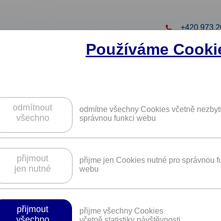
+420 973 2
Používáme Cooki
to projekt
ZAREGISTRUJTE S
ZÍSKÁTE DALŠÍ VÝHO
odmítnout
odmítne všechny Cookies včetně nezbyt
všechno
správnou funkci webu
, notebooky a monitory se slevou od
přijmout
přijme jen Cookies nutné pro správnou f
jen nutné
webu
Platnost není časově omezena.
přijmout
přijme všechny Cookies
všechno
včetně statistiky návštěvnosti