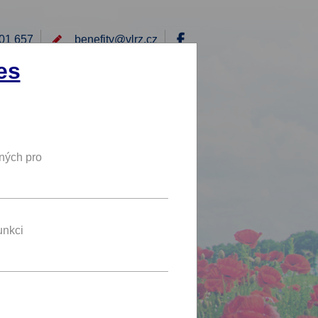
01 657
benefity@
vlrz.cz
Přihlásit
es
E
RÁD BYCH NABÍDL
DY
NOVÝ BENEFIT
ných pro
10 %
SLEVA
unkci
benefit se líbí 4 uživatelům