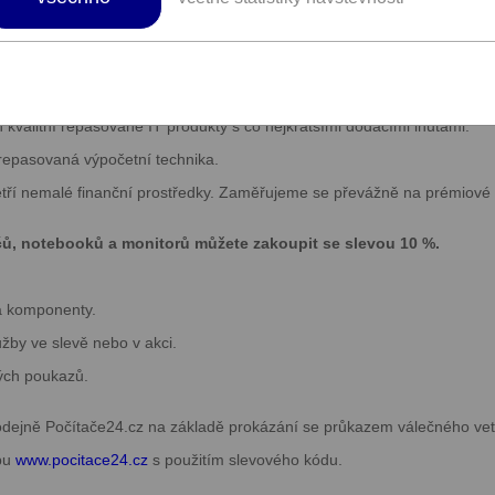
í dalších podmínek či slevových kódů pro čerpání benefit
kty s výjimečnou kvalitou.
 kvalitní repasované IT produkty s co nejkratšími dodacími lhůtami.
repasovaná výpočetní technika.
ří nemalé finanční prostředky. Zaměřujeme se převážně na prémiové
čů, notebooků a monitorů můžete zakoupit se slevou 10 %.
 a komponenty.
žby ve slevě nebo v akci.
ých poukazů.
odejně Počítače24.cz na základě prokázání se průkazem válečného v
opu
www.pocitace24.cz
s použitím slevového kódu.