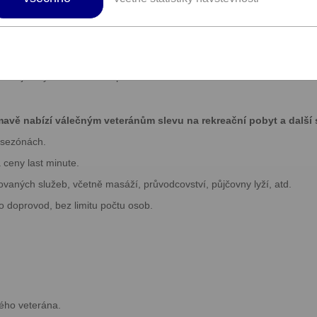
 – zima, v klidné chalupě s kapacitou maximálně pro 10 osob. K tomu 
klisty, na lyžaře i Ski Alpinisty, na ty z vás, kteří chtějí stále zkoušet
Bosoboty, koupání v zimě „pod ledem“, běhání po lese i v náročnějším 
mní bivakování na sněhu. Máme také rádi Wima Hofa a jeho systém otu
okážeme do těchto aktivit i zasvětit.
u s tajemnými zákoutími a proto vás dokážeme zavést i na taková nádh
avě nabízí válečným veteránům slevu na rekreační pobyt a další s
 sezónách.
 ceny last minute.
ovaných služeb, včetně masáží, průvodcovství, půjčovny lyží, atd.
o doprovod, bez limitu počtu osob.
ého veterána.