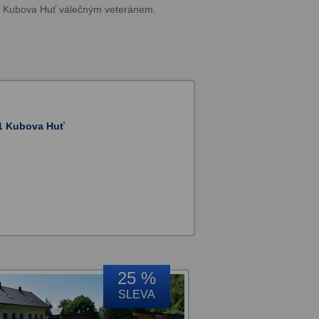
upě Kubova Huť válečným veteránem.
01 Kubova Huť
25 %
SLEVA