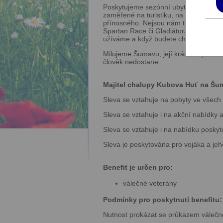
Poskytujeme sezónní ubytování – léto
zaměřené na turistiku, na vodáky, na cy
přínosného. Nejsou nám tedy cizí ani 
Spartan Race či Gladiátora, anebo zi
užíváme a když budete chtít, tak vás d
Milujeme Šumavu, její krásnou přírod
člověk nedostane.
Majitel chalupy Kubova Huť na Šum
Sleva se vztahuje na pobyty ve všech
Sleva se vztahuje i na akční nabídky a
Sleva se vztahuje i na nabídku poskyt
Sleva je poskytována pro vojáka a jeh
Benefit je určen pro:
válečné veterány
Podmínky pro poskytnutí benefitu:
Nutnost prokázat se průkazem válečn