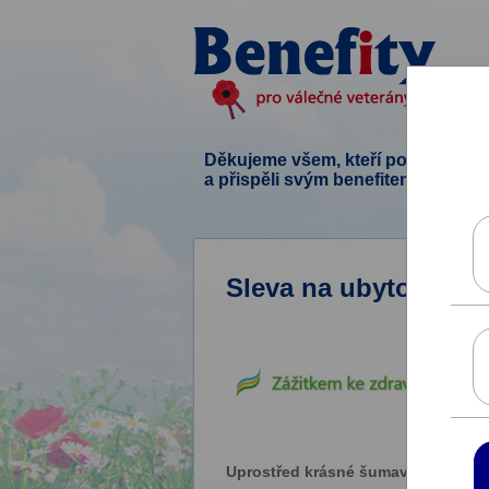
Děkujeme všem, kteří podpořili ten
a přispěli svým benefitem.
Sleva na ubytování 
Uprostřed krásné šumavské přírody 