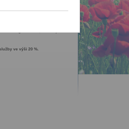
nabízíme zážitkové programy,
 něco nového, zajímavého a zdraví
terénu, všestranný trénink na závod
žování. To všechno si stále pěkně
erná a magická místa, kam se jen tak
lužby ve výši 20 %.