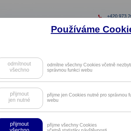
+420 973 2
Používáme Cooki
to projekt
ZAREGISTRUJTE S
ZÍSKÁTE DALŠÍ VÝHO
odmítnout
odmítne všechny Cookies včetně nezbyt
všechno
správnou funkci webu
a služby v chalupě Kubova Huť na Šuma
přijmout
přijme jen Cookies nutné pro správnou f
jen nutné
webu
Platnost není časově omezena.
přijmout
přijme všechny Cookies
lze odpočívat i čerpat novou energii a posilovat své zdraví.
všechno
včetně statistiky návštěvnosti