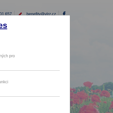
01 657
benefity@
vlrz.cz
Přihlásit
es
E
RÁD BYCH NABÍDL
DY
NOVÝ BENEFIT
ných pro
20 %
SLEVA
vě.
unkci