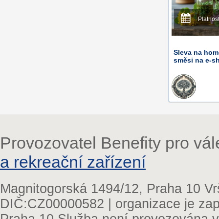
Platnos
Sleva na home
směsi na e-s
Provozovatel Benefity pro vá
a rekreační zařízení
Magnitogorská 1494/12, Praha 10 Vr
DIČ:CZ00000582 | organizace je zap