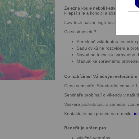
Železná koule neboli kettlebell je st
k lepší síle a kondici a zbaví vás boles
Low-tech náčiní, high-tech výsledky, p
Co si odnesete?
Perfektně zvládnutou techniku p
Sadu cviků na rozcvičení a prot
Návod na techniku správného dý
Manuál ke správnému provedení
Co nabízíme: Válečným veteránům n
Cena semináře: Standardní cena je 1
Semináře probíhají o víkendu v naší t
Veškeré podrobnosti o semináři včet
Kontaktujte nás prosím na e-mailu:
in
Benefit je určen pro:
válečné veterány