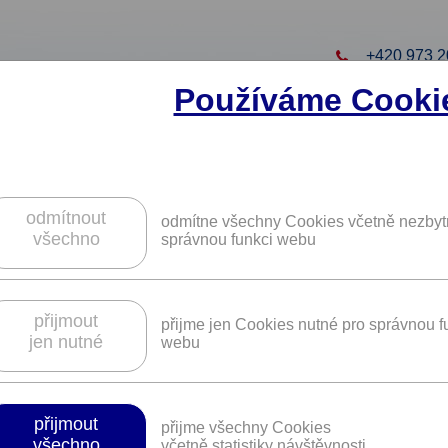
+420 973 2
Používáme Cooki
to projekt
ZAREGISTRUJTE S
ZÍSKÁTE DALŠÍ VÝHO
odmítnout
odmítne všechny Cookies včetně nezbyt
všechno
správnou funkci webu
ení s kettlebell v tělocvičně Železná ko
přijmout
přijme jen Cookies nutné pro správnou f
jen nutné
webu
Platnost není časově omezena.
be
přijmout
přijme všechny Cookies
všechno
včetně statistiky návštěvnosti