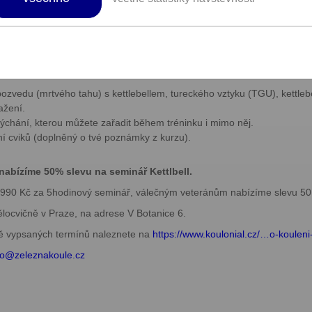
ará ruská činka ve tvaru dělové koule s madlem, která vám během dvou t
tí zad.
rotože děláte méně věcí lépe. Kvalita nad kvantitou!
ozvedu (mrtvého tahu) s kettlebellem, tureckého vztyku (TGU), kettlebe
ažení.
chání, kterou můžete zařadit během tréninku i mimo něj.
 cviků (doplněný o tvé poznámky z kurzu).
abízíme 50% slevu na seminář Kettlbell.
.990 Kč za 5hodinový seminář, válečným veteránům nabízíme slevu 50
ělocvičně v Praze, na adrese V Botanice 6.
ně vypsaných termínů naleznete na
https://www.koulonial.cz/…o-kouleni
fo@
zeleznakoule.cz