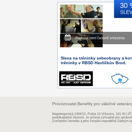
30 
SLE
Platnost není časově omezena
Sleva na tréninky sebeobrany a ko
tréninky v RBSD Havlíčkův Brod.
Provozovatel Benefity pro válečné veterán
Magnitogorská 1494/12, Praha 10 Vršovice, 101 00 | 
podnikatelské činnosti. Je určena výhradně pro oprávn
Zveřejnění benefitu a jeho čerpání nepodléhá žádným po