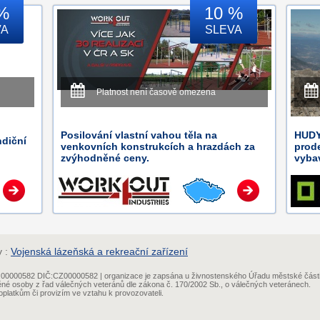
%
10 %
VA
SLEVA
Platnost není časově omezena
Posilování vlastní vahou těla na
HUDYs
ndiční
venkovních konstrukcích a hrazdách za
prod
zvýhodněné ceny.
vybav
y :
Vojenská lázeňská a rekreační zařízení
IČ:00000582 DIČ:CZ00000582 | organizace je zapsána u živnostenského Úřadu městské část
ěné osoby z řad válečných veteránů dle zákona č. 170/2002 Sb., o válečných veteránech.
platkům či provizím ve vztahu k provozovateli.