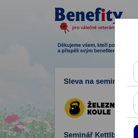
Děkujeme všem, kteří podpořili ten
a přispěli svým benefitem.
Sleva na seminář cvič
Seminář Kettlbell.