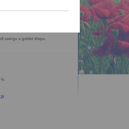
ří krátkých tréninků týdně pomůže
ll swingu a goblet dřepu.
 %.
-2/