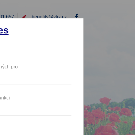
01 657
benefity@
vlrz.cz
Přihlásit
es
E
RÁD BYCH NABÍDL
DY
NOVÝ BENEFIT
ných pro
50 %
SLEVA
ule.
unkci
nefit se líbí jednomu uživateli