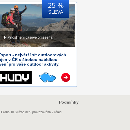
25 %
SLEVA
Platnost není časově omezena.
port - největší sít outdoorových
ejen v ČR s širokou nabídkou
ení pro vaše outdoor aktivity.
Podmínky
i Praha 10 Služba není provozována v rámci