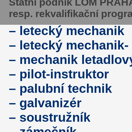
Státní podnik LOM PRAHA 
resp. rekvalifikační progr
– letecký mechanik
– letecký mechanik-
– mechanik letadlový
– pilot-instruktor
– palubní technik
– galvanizér
– soustružník
– zámečník