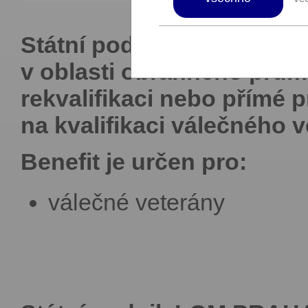
Státní podniky MO si velmi
v oblasti obranného prům
rekvalifikaci nebo přímé p
na kvalifikaci válečného v
Benefit je určen pro:
válečné veterány