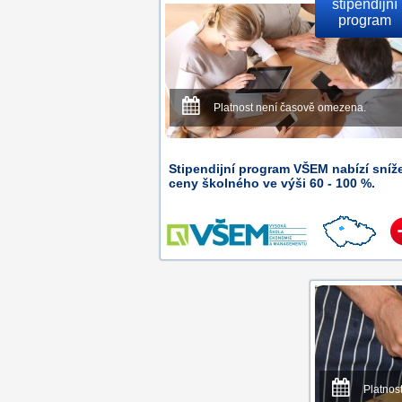
stipendijní
program
Platnost není časově omezena.
Stipendijní program VŠEM nabízí sníž
ceny školného ve výši 60 - 100 %.
Platnos