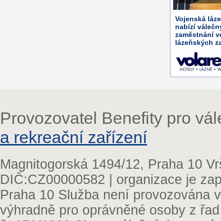
Vojenská láze
nabízí váleč
zaměstnání v
lázeňských za
Provozovatel Benefity pro vá
a rekreační zařízení
Magnitogorská 1494/12, Praha 10 Vr
DIČ:CZ00000582 | organizace je zap
Praha 10 Služba není provozována v 
výhradně pro oprávněné osoby z řad