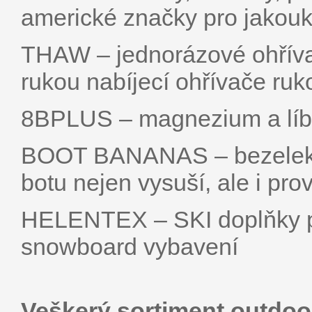
americké značky pro jakoukol
THAW – jednorázové ohřívač
rukou nabíjecí ohřívače ru
8BPLUS – magnezium a líbi
BOOT BANANAS – bezelektr
botu nejen vysuší, ale i pro
HELENTEX – SKI doplňky pr
snowboard vybavení
Veškerý sortiment outdoo