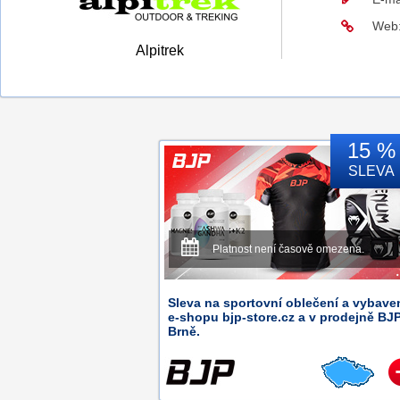
Web
Alpitrek
15 %
SLEVA
Platnost není časově omezena.
Sleva na sportovní oblečení a vybave
e-shopu bjp-store.cz a v prodejně BJ
Brně.