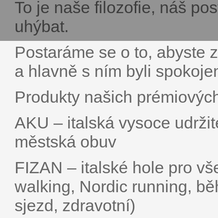
To je naše filozofie, náš p
uhýbat.
Postaráme se o to, abyste z
a hlavně s ním byli spokojen
Produkty našich prémiovýc
AKU – italská vysoce udržit
městská obuv
FIZAN – italské hole pro vš
walking, Nordic running, běh
sjezd, zdravotní)