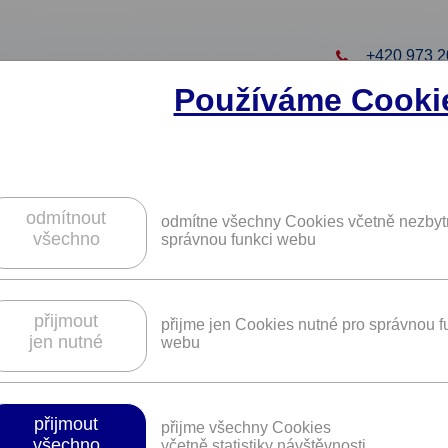
+420 973 2
Používáme Cooki
to projekt
ZAREGISTRUJTE S
ZÍSKÁTE DALŠÍ VÝHO
odmítnout
odmítne všechny Cookies včetně nezbyt
všechno
správnou funkci webu
ellness pobyty v lázeňských objektech
přijmout
přijme jen Cookies nutné pro správnou f
jen nutné
webu
Benefit lze uplatnit do:
31. 12. 2026
přijmout
přijme všechny Cookies
všechno
včetně statistiky návštěvnosti