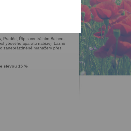
 klidném koutu Ústeckého kraje.
ým parkem s rybníkem. Slatinné
áněty nervů a pooperační stavy.
iduální problémy.
v, Praděd, Říp s centrálním Balneo-
 pohybového aparátu nabízejí Lázně
pro zaneprázdněné manažery přes
e slevou 15 %.