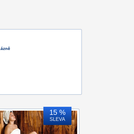
Lázně
15 %
SLEVA