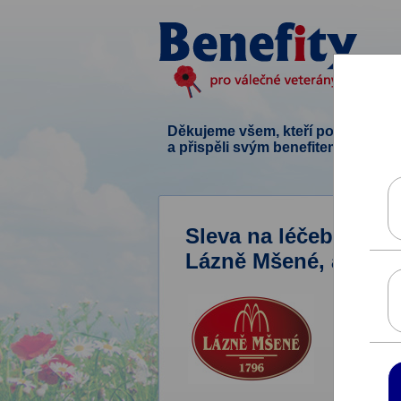
Děkujeme všem, kteří podpořili ten
a přispěli svým benefitem.
Sleva na léčebné a w
Lázně Mšené, a.s.