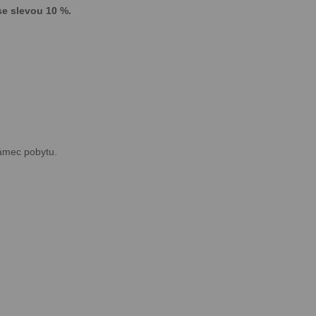
se slevou 10 %.
rámec pobytu.