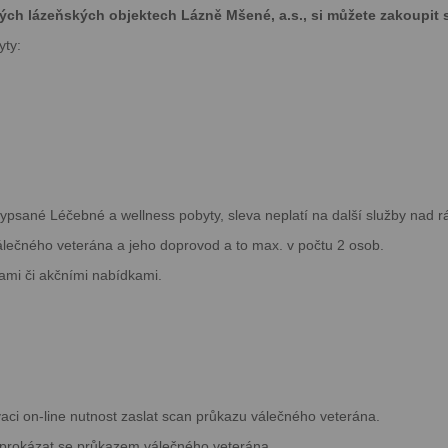
vých lázeňských objektech Lázně Mšené, a.s., si můžete zakoupit 
yty:
 vypsané Léčebné a wellness pobyty, sleva neplatí na další služby nad 
álečného veterána a jeho doprovod a to max. v počtu 2 osob.
ami či akčními nabídkami.
aci on-line nutnost zaslat scan průkazu válečného veterána.
t prokázat se průkazem válečného veterána.