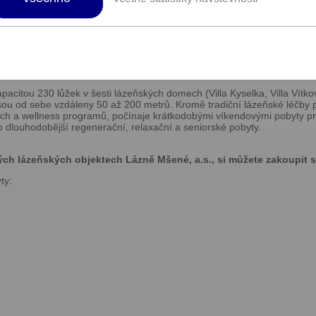
sort nedaleko Prahy.
a leží pouhých 45 km od Prahy, nedaleko města Roudnice nad Labem, v
 nachází sedm lázeňských pavilonů obklopených rozsáhlým romantick
 zejména nemoci pohybového aparátu, v novodobé historii se zde lečí z
 se věnuje všem pacientům i hostům vstřícně a s pochopením pro indiv
pacitou 230 lůžek v šesti lázeňských domech (Villa Kyselka, Villa Vítko
jsou od sebe vzdáleny 50 až 200 metrů. Kromě tradiční lázeňské léčby
ích a wellness programů, počínaje krátkodobými víkendovými pobyty 
o dlouhodobější regenerační, relaxační a seniorské pobyty.
ých lázeňských objektech Lázně Mšené, a.s., si můžete zakoupit s
ty: