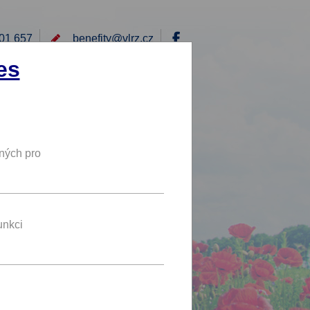
01 657
benefity@
vlrz.cz
Přihlásit
es
E
RÁD BYCH NABÍDL
DY
NOVÝ BENEFIT
ných pro
10 % a 15 %
SLEVA
unkci