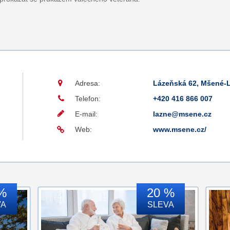
Adresa:
Lázeňská 62, Mšené-
Telefon:
+420 416 866 007
E-mail:
lazne@msene.cz
Web:
www.msene.cz/
%
20 %
VA
SLEVA