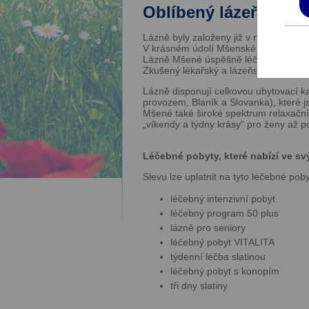
Oblíbený lázeňský re
Lázně byly založeny již v roce 1796 
V krásném údolí Mšenského potoka se
Lázně Mšené úspěšně léčí již 229 let
Zkušený lékařský a lázeňský personál
Lázně disponují celkovou ubytovací ka
provozem, Blaník a Slovanka), které 
Mšené také široké spektrum relaxačn
„víkendy a týdny krásy“ pro ženy až p
Léčebné pobyty, které nabízí ve sv
Slevu lze uplatnit na tyto léčebné poby
léčebný intenzivní pobyt
léčebný program 50 plus
lázně pro seniory
léčebný pobyt VITALITA
týdenní léčba slatinou
léčebný pobyt s konopím
tři dny slatiny