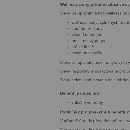
Wellness pobyty, které nabízí ve s
Slevu lze uplatnit na tyto wellness pob
wellness pobyt splněných přání
zadáno pro ženy
víkend manager
antistresový pobyt
krátké lázně
lázně na zkoušku
Sleva lze uplatnit pouze na tyto výše
Sleva na pobyty je poskytována pro v
Slevu nelze kombinovat s dalšími slev
Benefit je určen pro:
válečné veterány
Podmínky pro poskytnutí benefitu:
V případě úhrady převodem při rezerv
V případě úhrady při příjezdu nutnos