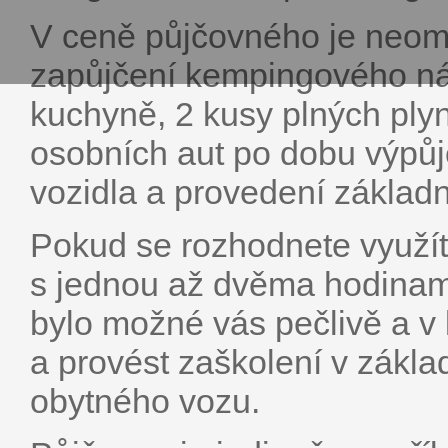
V ceně půjčovného je neome
zapůjčení kempingového ná
kuchyně, 2 kusy plných ply
osobních aut po dobu výpůj
vozidla a provedení základ
Pokud se rozhodnete využít 
s jednou až dvěma hodinami
bylo možné vás pečlivě a v 
a provést zaškolení v zákl
obytného vozu.