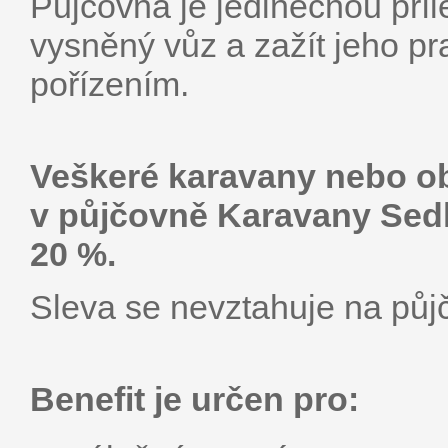
Půjčovna je jedinečnou příle
vysněný vůz a zažít jeho pra
pořízením.
Veškeré karavany nebo ob
v půjčovně Karavany Sedl
20 %.
Sleva se nevztahuje na půj
Benefit je určen pro: