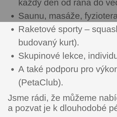
každý den od rána do ve
Saunu, masáže, fyzioterap
Raketové sporty – squash
budovaný kurt).
Skupinové lekce, individu
A také podporu pro výkon
(PetaClub).
Jsme rádi, že můžeme nabíd
a pozvat je k dlouhodobé pé