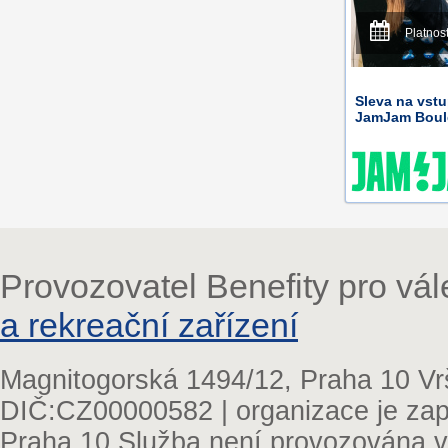
Platnos
Sleva na vstu
JamJam Bould
Provozovatel Benefity pro vá
a rekreační zařízení
Magnitogorská 1494/12, Praha 10 Vr
DIČ:CZ00000582 | organizace je zap
Praha 10 Služba není provozována v 