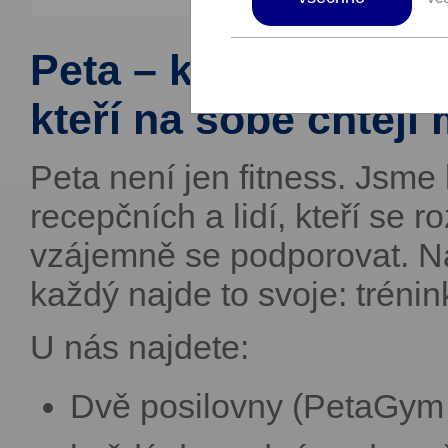
Peta – komunita spor
kteří na sobě chtějí 
Peta není jen fitness. Jsme
recepčních a lidí, kteří se 
vzájemně se podporovat. Naš
každý najde to svoje: trénink
U nás najdete:
Dvě posilovny (PetaGym 