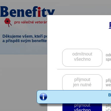
Děkujeme všem, kteří podpořili tento projekt
a přispěli svým benefitem.
odmítnout
od
všechno
sp
přijmout
př
jen nutné
we
B
přijmout
př
všechno
vče