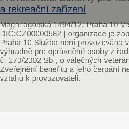
a rekreační zařízení
Magnitogorská 1494/12, Praha 10 Vr
DIČ:CZ00000582 | organizace je zap
Praha 10 Služba není provozována v 
výhradně pro oprávněné osoby z řad
č. 170/2002 Sb., o válečných veterá
Zveřejnění benefitu a jeho čerpání 
vztahu k provozovateli.