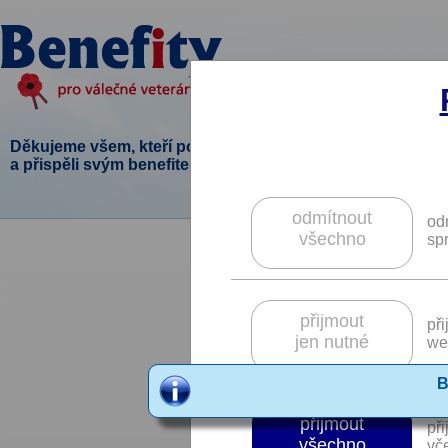
Děkujeme všem, kteří podpořili tento projekt
a přispěli svým benefitem.
odmítnout
od
všechno
sp
přijmout
př
jen nutné
we
B
přijmout
př
všechno
vče