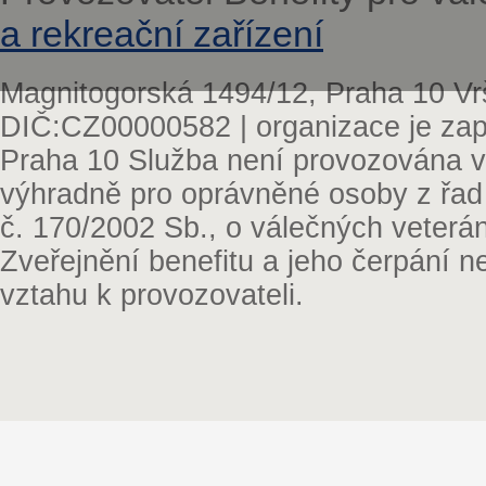
a rekreační zařízení
Magnitogorská 1494/12, Praha 10 Vr
DIČ:CZ00000582 | organizace je zap
Praha 10 Služba není provozována v 
výhradně pro oprávněné osoby z řad
č. 170/2002 Sb., o válečných veterá
Zveřejnění benefitu a jeho čerpání 
vztahu k provozovateli.