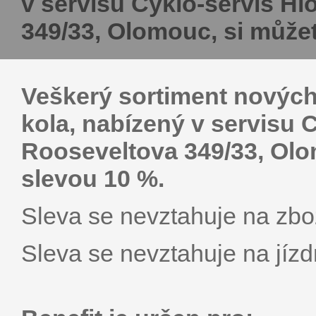
v servisu Cyklo-servis H
349/33, Olomouc, si můžet
Veškerý sortiment nových 
kola, nabízený v servisu 
Rooseveltova 349/33, Olo
slevou 10 %.
Sleva se nevztahuje na zbož
Sleva se nevztahuje na jízdn