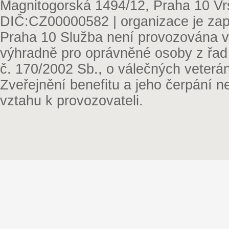
Magnitogorská 1494/12, Praha 10 Vr
DIČ:CZ00000582 | organizace je zap
Praha 10 Služba není provozována v 
výhradně pro oprávněné osoby z řad
č. 170/2002 Sb., o válečných veterá
Zveřejnění benefitu a jeho čerpání 
vztahu k provozovateli.