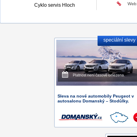
Web
Cyklo servis Hloch
speciální slevy
Platnost není časově omezena.
Sleva na nové automobily Peugeot v
autosalonu Domanský – Stodůlky.