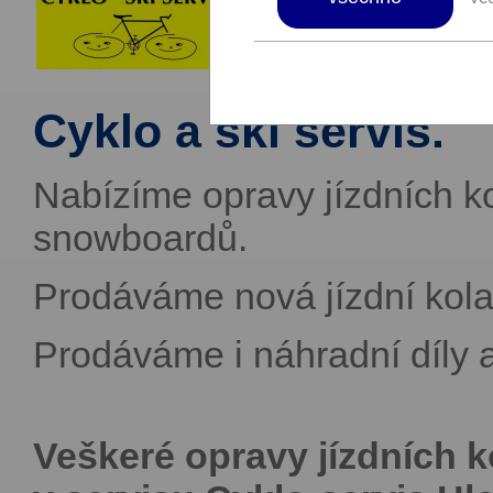
Cyklo a ski servis.
Nabízíme opravy jízdních ko
snowboardů.
Prodáváme nová jízdní ko
Prodáváme i náhradní díly a 
Veškeré opravy jízdních k