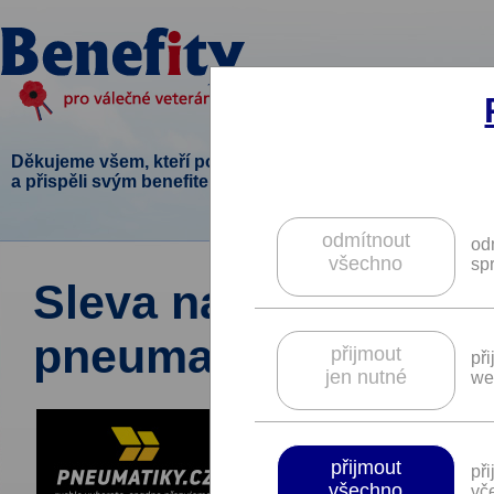
Děkujeme všem, kteří podpořili tento projekt
a přispěli svým benefitem.
odmítnout
od
všechno
sp
Sleva na pneumatik
pneumatiky.cz.
přijmout
př
jen nutné
we
přijmout
př
všechno
vče