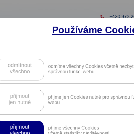
+420 973 2
Používáme Cooki
to projekt
ZAREGISTRUJTE S
ZÍSKÁTE DALŠÍ VÝHO
odmítnout
odmítne všechny Cookies včetně nezbyt
všechno
správnou funkci webu
OBLEČENÍ, OBUV MÓDA
V této sekci je pro vás připraveno
14 benefitů
přijmout
přijme jen Cookies nutné pro správnou f
jen nutné
webu
přijmout
přijme všechny Cookies
všechno
včetně statistiky návštěvnosti