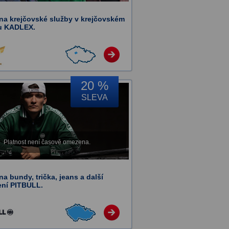
 na krejčovské služby v krejčovském
u KADLEX.
20 %
SLEVA
Platnost není časově omezena.
na bundy, trička, jeans a další
ení PITBULL.