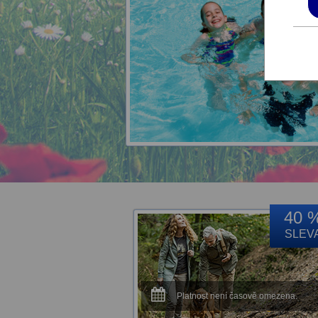
40 
SLEV
Platnost není časově omezena.