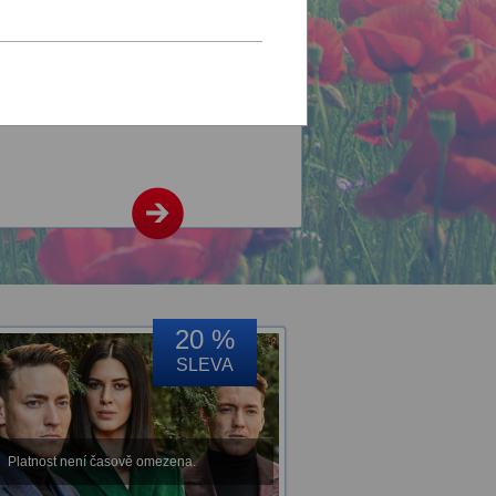
ní
na
20 %
SLEVA
Platnost není časově omezena.