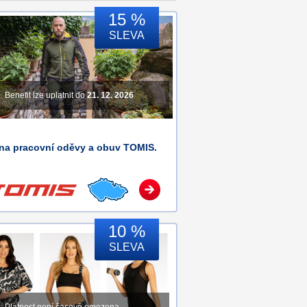
15 %
SLEVA
Benefit lze uplatnit do
21. 12. 2026
 na pracovní oděvy a obuv TOMIS.
10 %
SLEVA