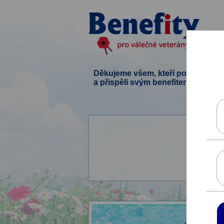
Děkujeme všem, kteří podpořili ten
a přispěli svým benefitem.