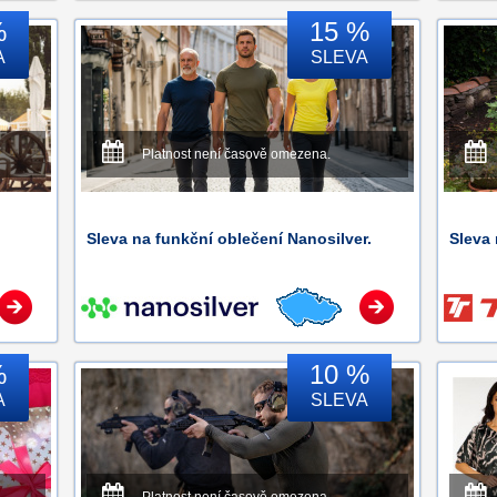
%
15 %
A
SLEVA
Platnost není časově omezena.
Sleva na funkční oblečení Nanosilver.
Sleva
%
10 %
A
SLEVA