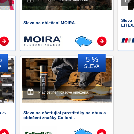
Platnost není časově omezena.
Sleva 
Sleva na oblečení MOIRA.
LITEX
%
5 %
A
SLEVA
Platnost není časově omezena.
a e-
Sleva na ošetřující prostředky na obuv a
oblečení značky Collonil.