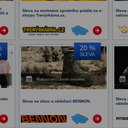
u
Sleva na sortiment spodního prádla na e-
Sleva
álů a
shopu Trenýrkárna.cz.
salon
%
20 %
A
SLEVA
Platnost není časově omezena.
nder
Sleva 
Sleva na obuv a oblečení BENNON.
obleč