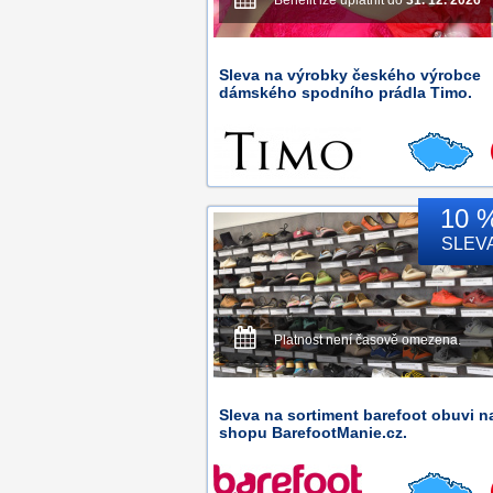
Benefit lze uplatnit do
31. 12. 2026
Sleva na výrobky českého výrobce
dámského spodního prádla Timo.
10 
SLEV
Platnost není časově omezena.
Sleva na sortiment barefoot obuvi n
shopu BarefootManie.cz.