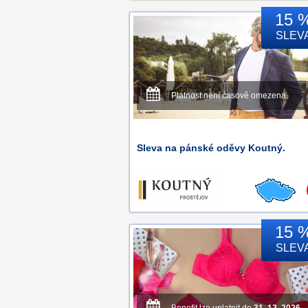
15 
SLEV
Platnost není časově omezena.
Sleva na pánské oděvy Koutný.
15 
SLEV