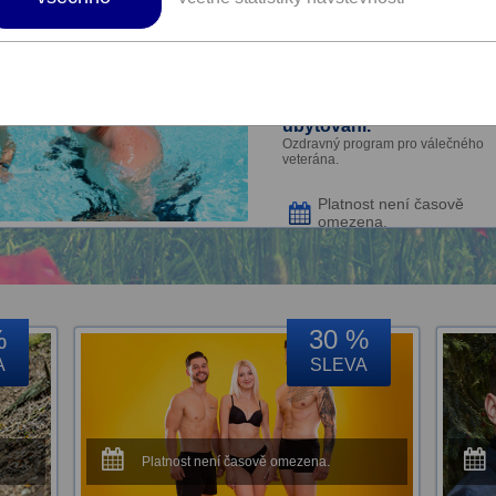
Příspěvek MO na rekreač
pobyt s ozdravným
programem v zařízeních
Volareza ve výši 650 Kč 
program a 350 Kč na
ubytování.
Ozdravný program pro válečného
veterána.
Platnost není časově
omezena.
%
30 %
A
SLEVA
Platnost není časově omezena.