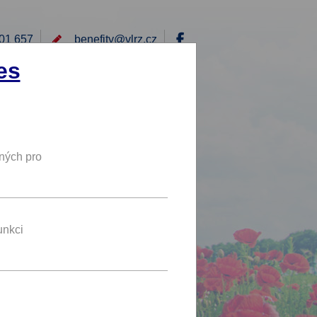
01 657
benefity@
vlrz.cz
Přihlásit
es
E
RÁD BYCH NABÍDL
DY
NOVÝ BENEFIT
ných pro
unkci
úhrada ozdravného programu