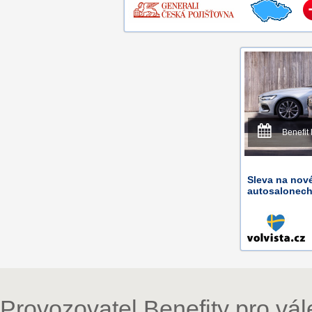
Benefit 
Sleva na nov
autosalonech
Provozovatel Benefity pro vá