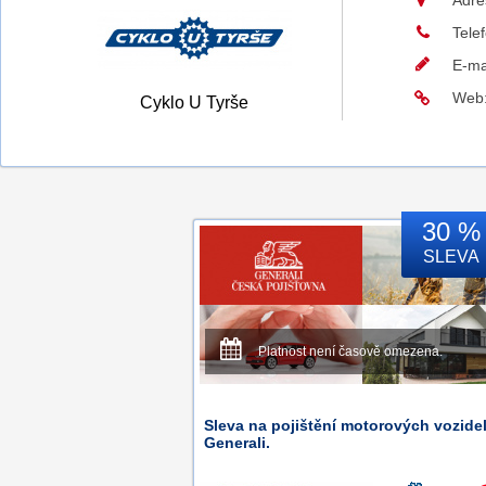
Adre
Tele
E-ma
Web
Cyklo U Tyrše
30 %
SLEVA
Platnost není časově omezena.
Sleva na pojištění motorových vozide
Generali.