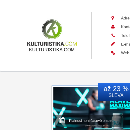
Adre
Kont
Tele
E-ma
KULTURISTIKA.COM
Web
až 23 %
SLEVA
Platnost není časově omezena.