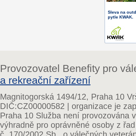
Sleva na out
pytle KWAK.
Provozovatel Benefity pro vá
a rekreační zařízení
Magnitogorská 1494/12, Praha 10 Vr
DIČ:CZ00000582 | organizace je zap
Praha 10 Služba není provozována v 
výhradně pro oprávněné osoby z řad
č. 170/2002 Sb., o válečných veterá