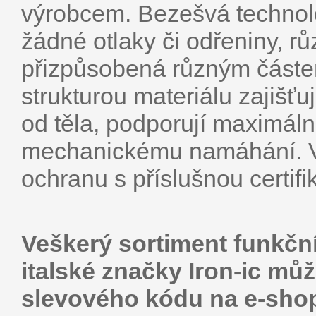
výrobcem. Bezešvá technolo
žádné otlaky či odřeniny, rů
přizpůsobená různým částem
strukturou materiálu zajišťu
od těla, podporují maximáln
mechanickému namáhání. V
ochranu s příslušnou certifi
Veškerý sortiment funkčn
italské značky Iron-ic mů
slevového kódu na e-sh