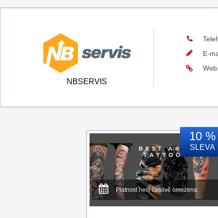
Tele
E-ma
Web
NBSERVIS
10 %
SLEVA
Platnost není časově omezena.