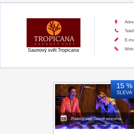
Adre
Tele
E-ma
Web
Saunový svět Tropicana
15 %
SLEVA
Platnost není časově omezena.