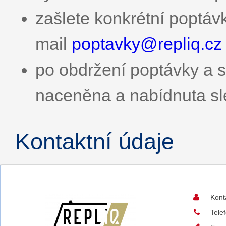
zašlete konkrétní poptávk
mail
poptavky@
repliq.cz
po obdržení poptávky a s
naceněna a nabídnuta sl
Kontaktní údaje
Kont
Tele