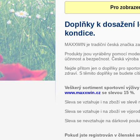
Pro zobrazen
Doplňky k dosažení l
kondice.
MAXXWIN je tradiční česká značka zamě
Produkty jsou vyráběny pomocí modern
účinnost a bezpečnost. Česká výroba s 
Nejde přitom jen o doplňky pro sportov
zdraví. S těmito doplňky se budete cíti
Veškerý sortiment sportovní výživ
www.maxxwin.cz
se slevou 15 %.
Sleva se vztahuje i na zboží ve slevě 
Sleva se vztahuje i na zboží ve výprod
Sleva se nevztahuje na dárkové pouk
Pokud jste registrován v členské s