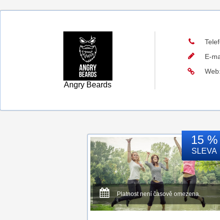
Tele
E-ma
Web
Angry Beards
15 %
SLEVA
Platnost není časově omezena.