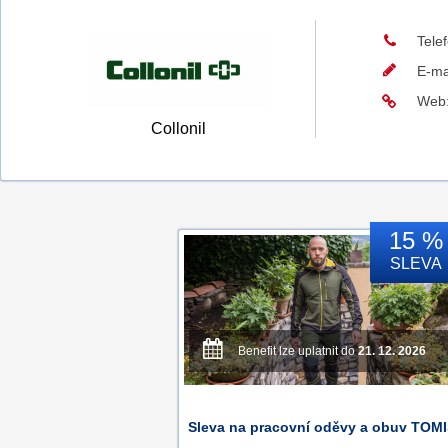
Tele
E-ma
Web
Collonil
15 %
SLEVA
Benefit lze uplatnit do
21. 12. 2026
Sleva na pracovní oděvy a obuv TOMI