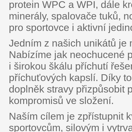
protein WPC a WPI, dále kre
minerály, spalovače tuků, n
pro sportovce i aktivní jedin
Jedním z našich unikátů je m
Nabízíme jak neochucené pr
i širokou škálu příchutí ř
příchuťových kapslí. Díky t
doplněk stravy přizpůsobit 
kompromisů ve složení.
Naším cílem je zpřístupnit 
sportovcům, silovým i vytrv