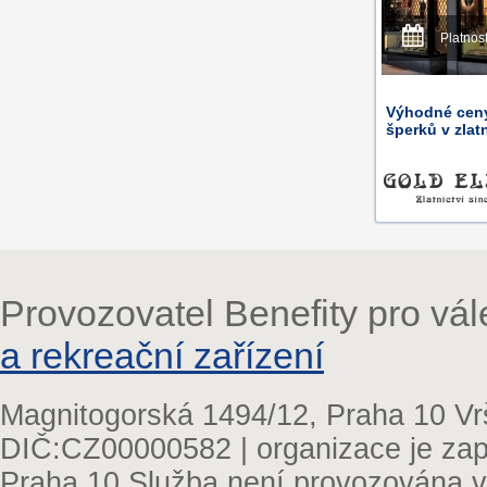
Platnos
Výhodné ceny
šperků v zlat
Provozovatel Benefity pro vá
a rekreační zařízení
Magnitogorská 1494/12, Praha 10 Vr
DIČ:CZ00000582 | organizace je zap
Praha 10 Služba není provozována v 