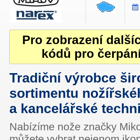
Pro zobrazení další
kódů pro čerpání
Tradiční výrobce ši
sortimentu nožířské
a kancelářské techni
Nabízíme nože značky Mikov
můžete vybrat nejenom ikon