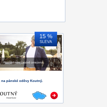
15 %
SLEVA
Platnost není časově omezena.
a na pánské oděvy Koutný.