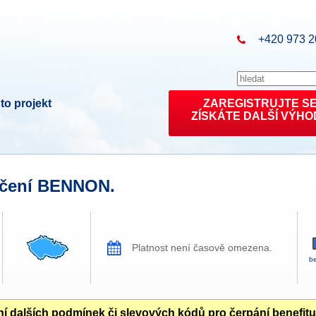
+420 973 2
to projekt
ZAREGISTRUJTE S
ZÍSKÁTE DALŠÍ VÝHO
ečení BENNON.
Platnost není časově omezena.
be
í dalších podmínek či slevových kódů pro čerpání benefit