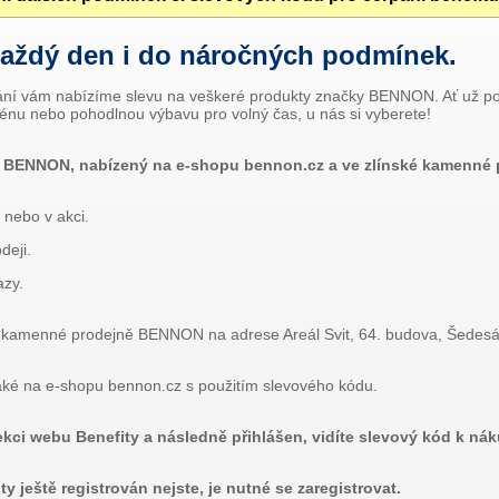
každý den i do náročných podmínek.
ání vám nabízíme slevu na veškeré produkty značky BENNON. Ať už potř
rénu nebo pohodlnou výbavu pro volný čas, u nás si vyberete!
ní BENNON, nabízený na e-shopu bennon.cz a ve zlínské kamenn
 nebo v akci.
deji.
azy.
amenné prodejně BENNON na adrese Areál Svit, 64. budova, Šedesátá
ké na e-shopu bennon.cz s použitím slevového kódu.
ekci webu Benefity a následně přihlášen, vidíte slevový kód k n
 ještě registrován nejste, je nutné se zaregistrovat.