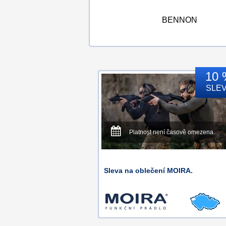
BENNON
10 
SLE
Platnost není časově omezena.
Sleva na oblečení MOIRA.