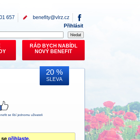
01 657
benefity@
vlrz.cz
Přihlásit
E
RÁD BYCH NABÍDL
DY
NOVÝ BENEFIT
20 %
SLEVA
nefit se líbí jednomu uživateli
u se
přihlaste
.