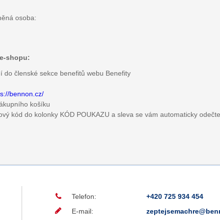
něná osoba:
 e-shopu:
ní do členské sekce benefitů webu Benefity
ps://bennon.cz/
 nákupního košíku
vový kód do kolonky KÓD POUKAZU a sleva se vám automaticky odečt
Telefon:
+420 725 934 454
E-mail:
zeptejsemachre@ben