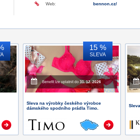
Web:
bennon.cz/
%
15 %
VA
SLEVA
Benefit lze uplatnit do
31. 12. 2026
Sleva na výrobky českého výrobce
Slev
dámského spodního prádla Timo.