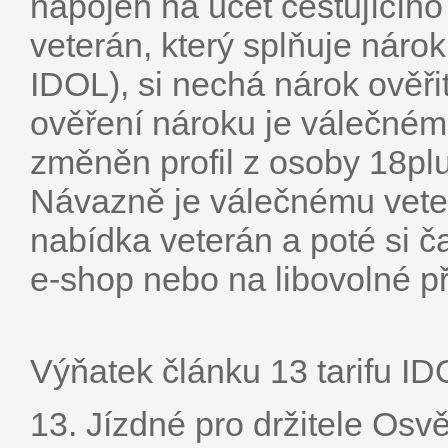
napojen na účet cestujícíh
veterán, který splňuje nárok
IDOL), si nechá nárok ověř
ověření nároku je válečné
změněn profil z osoby 18pl
Návazně je válečnému vete
nabídka veterán a poté si 
e-shop nebo na libovolné p
Výňatek článku 13 tarifu ID
13. Jízdné pro držitele Os