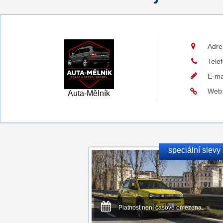
Adre
Tele
E-ma
Web
Auta-Mělník
speciální slevy
Platnost není časově omezena.