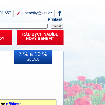
01 657
benefity@
vlrz.cz
Přihlásit
E
RÁD BYCH NABÍDL
DY
NOVÝ BENEFIT
7 % a 10 %
SLEVA
u se
přihlaste
.