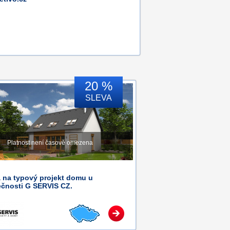
20 %
SLEVA
Platnost není časově omezena
 na typový projekt domu u
ečnosti G SERVIS CZ.