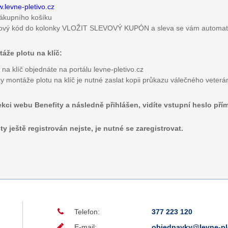
.levne-pletivo.cz
 nákupního košíku
evový kód do kolonky VLOŽIT SLEVOVÝ KUPÓN a sleva se vám automat
áže plotu na klíč:
na klíč objednáte na portálu levne-pletivo.cz
y montáže plotu na klíč je nutné zaslat kopii průkazu válečného veterá
ekci webu Benefity a následně přihlášen, vidíte vstupní heslo pří
 ještě registrován nejste, je nutné se zaregistrovat.
Telefon:
377 223 120
E-mail:
objednavky@levne-ple