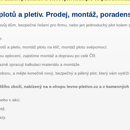
 plotů a pletiv. Prodej, montáž, poradens
 svůj dům, bezpečné řešení pro firmu, nebo jen jednoduchý plot kolem
e.
otů a pletiv, montáž plotu na klíč, montáž plotu svépomocí.
ou oplocení, zajistíme montáž a dopravu po celé ČR.
zně zpracují kalkulaci materiálu a montáže.
 oboru, a mějte konečně nový, bezpečný a pěkný plot, který vám vydrží 
dalšího zboží, nabízený na e-shopu levne-pletivo.cz a v kamennýc
nebo v akci.
eji.
azy.