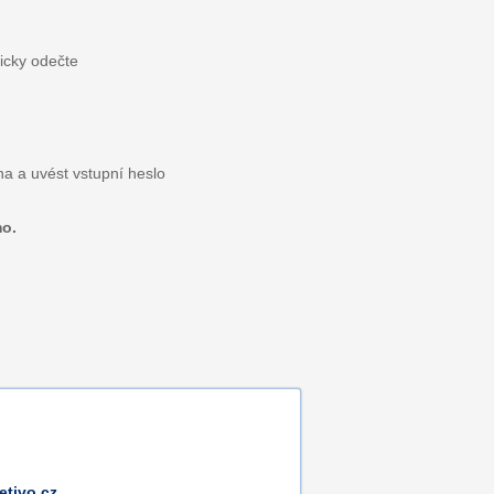
icky odečte
na a uvést vstupní heslo
mo.
tivo.cz