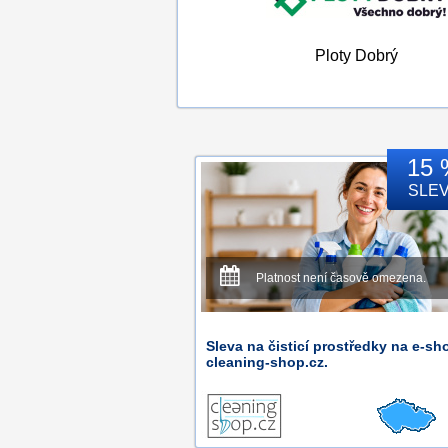
Ploty Dobrý
15 
SLE
Platnost není časově omezena.
Sleva na čisticí prostředky na e-sh
cleaning-shop.cz.