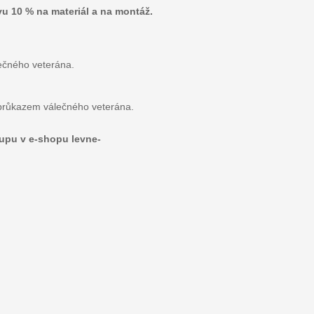
vu 10 % na materiál a na montáž.
ečného veterána.
e průkazem válečného veterána.
kupu v e-shopu levne-