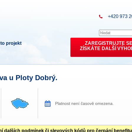
+420 973 2
to projekt
ZAREGISTRUJTE S
ZÍSKÁTE DALŠÍ VÝHO
iva u Ploty Dobrý.
Platnost není časově omezena.
í dalších podmínek či slevových kódů pro čerpání benefit