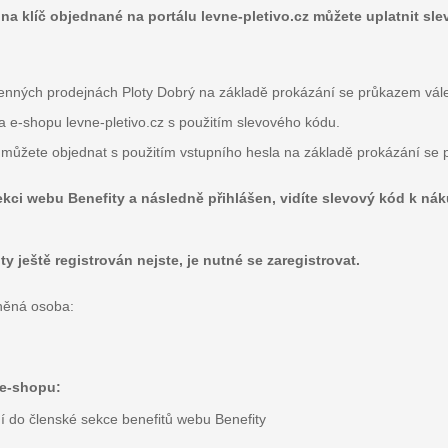
 na klíč objednané na portálu levne-pletivo.cz můžete uplatnit sle
menných prodejnách Ploty Dobrý na základě prokázání se průkazem vál
na e-shopu levne-pletivo.cz s použitím slevového kódu.
líč můžete objednat s použitím vstupního hesla na základě prokázání s
ekci webu Benefity a následně přihlášen, vidíte slevový kód k ná
 ještě registrován nejste, je nutné se zaregistrovat.
něná osoba:
 e-shopu:
ní do členské sekce benefitů webu Benefity