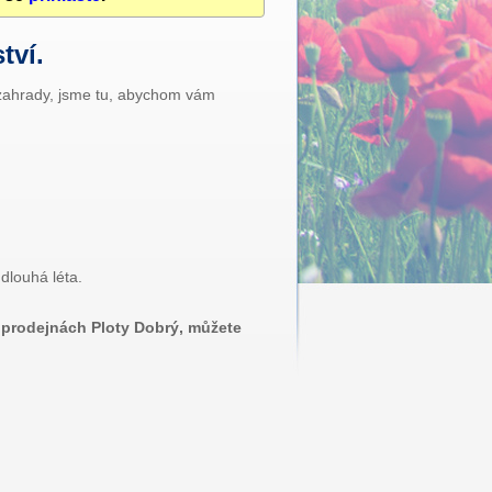
tví.
 zahrady, jsme tu, abychom vám
dlouhá léta.
h prodejnách Ploty Dobrý, můžete