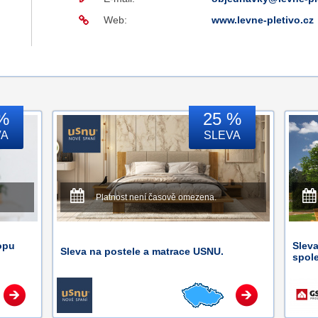
Web:
www.levne-pletivo.cz
%
25 %
VA
SLEVA
Platnost není časově omezena.
opu
Sleva
Sleva na postele a matrace USNU.
spol