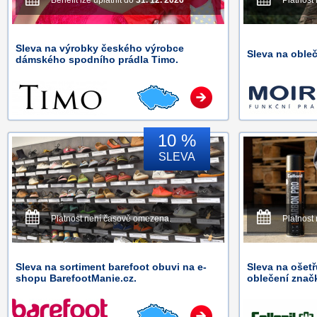
Benefit lze uplatnit do
31. 12. 2026
Platnost
Sleva na výrobky českého výrobce
Sleva na oble
dámského spodního prádla Timo.
10 %
SLEVA
Platnost není časově omezena.
Platnost
Sleva na sortiment barefoot obuvi na e-
Sleva na ošetř
shopu BarefootManie.cz.
oblečení značk