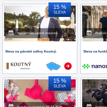
15 %
SLEVA
Platnost není časově omezena.
Platnost
Sleva na pánské oděvy Koutný.
Sleva na funkč
15 %
SLEVA