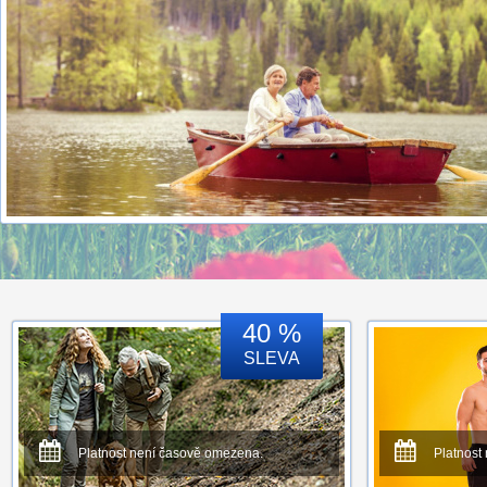
40 %
SLEVA
Platnost není časově omezena.
Platnost