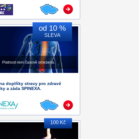
od 10 %
SLEVA
Platnost není časově omezena.
na doplňky stravy pro zdravé
nky a záda SPINEXA.
100 Kč