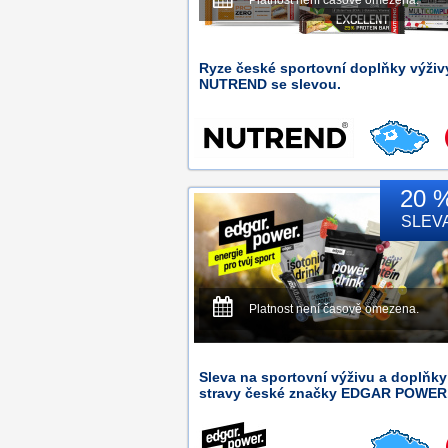
Platnost není časově omezena.
Ryze české sportovní doplňky výživ
NUTREND se slevou.
20 
SLEV
Platnost není časově omezena.
Sleva na sportovní výživu a doplňky
stravy české značky EDGAR POWER