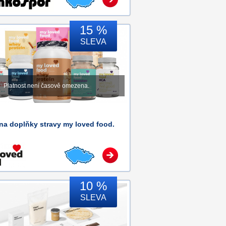
15 %
SLEVA
Platnost není časově omezena.
na doplňky stravy my loved food.
10 %
SLEVA