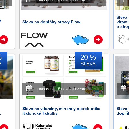
Platnost není časově omezena.
Sleva 
y
Sleva na doplňky stravy Flow.
vitamí
e-sho
%
20 %
A
SLEVA
Platnost není časově omezena.
Sleva na vitamíny, minerály a probiotika
Sleva
.
Kalorické Tabulky.
doplňk