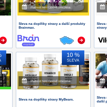
Platnost není časově omezena.
Sleva na doplňky stravy a další produkty
Sleva 
Brainmax.
stravy
%
10 %
A
SLEVA
Platnost není časově omezena.
Sleva 
Sleva na doplňky stravy MyBears.
další 