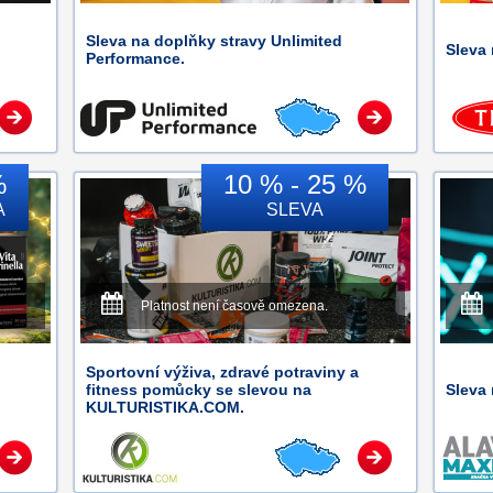
Sleva na doplňky stravy Unlimited
Sleva
Performance.
%
10 % - 25 %
A
SLEVA
Platnost není časově omezena.
Sportovní výživa, zdravé potraviny a
fitness pomůcky se slevou na
Sleva 
KULTURISTIKA.COM.