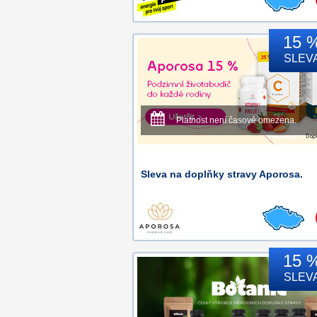
15 
SLEV
Platnost není časově omezena.
Sleva na doplňky stravy Aporosa.
15 
SLEV