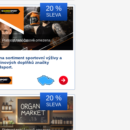
20 %
SLEVA
Platnost není časově omezena.
na sortiment sportovní výživy a
vinových doplňků značky
sport.
20 %
SLEVA