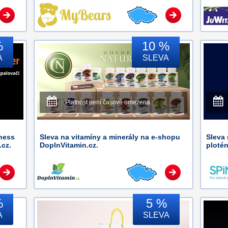
%
10 %
A
SLEVA
Platnost není časově omezena.
tness
Sleva na vitamíny a minerály na e-shopu
Sleva 
.cz.
DoplnVitamin.cz.
ploté
%
5 %
A
SLEVA