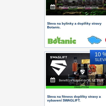
Platnost není časově omezena.
Sleva na bylinky a doplňky stravy
Botanic.
10 
SLEV
Benefit lze uplatnit do
31. 12. 2026
Sleva na fitness doplňky stravy a
vybavení SWAGLIFT.