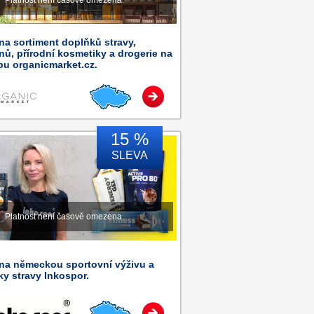
Platnost není časově omezena.
na sortiment doplňků stravy,
nů, přírodní kosmetiky a drogerie na
pu organicmarket.cz.
15 %
SLEVA
Platnost není časově omezena.
 na německou sportovní výživu a
y stravy Inkospor.