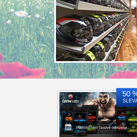
50 
SLEV
Platnost není časově omezena.