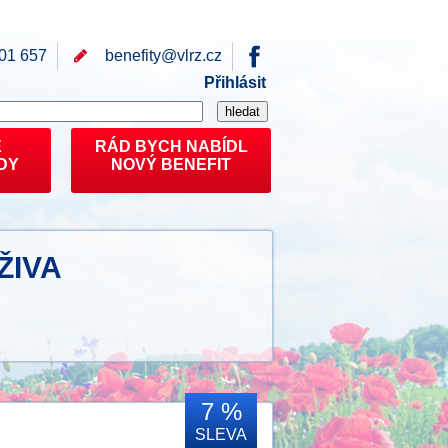
01 657
benefity@
vlrz.cz
Přihlásit
E
RÁD BYCH NABÍDL
DY
NOVÝ BENEFIT
ŽIVA
7 %
SLEVA