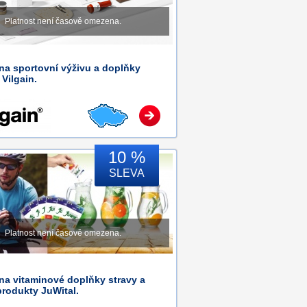
Platnost není časově omezena.
na sportovní výživu a doplňky
 Vilgain.
10 %
SLEVA
Platnost není časově omezena.
na vitaminové doplňky stravy a
produkty JuWital.