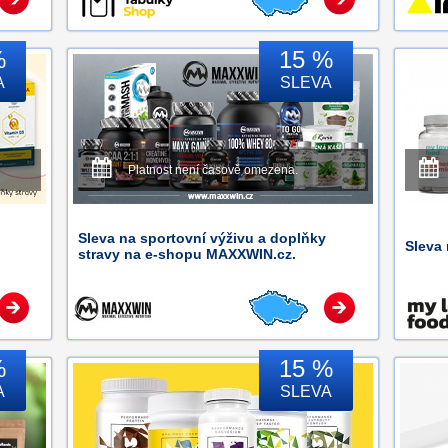
%
15 %
A
SLEVA
Platnost není časově omezena.
Sleva na sportovní výživu a doplňky
Sleva 
stravy na e-shopu MAXXWIN.cz.
%
15 %
A
SLEVA