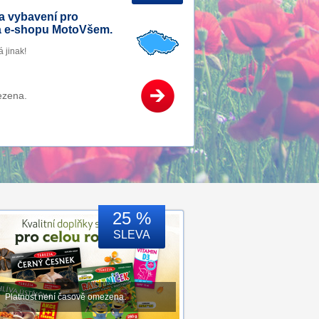
 a vybavení pro
a e-shopu MotoVšem.
 jinak!
ezena.
25 %
SLEVA
Platnost není časově omezena.