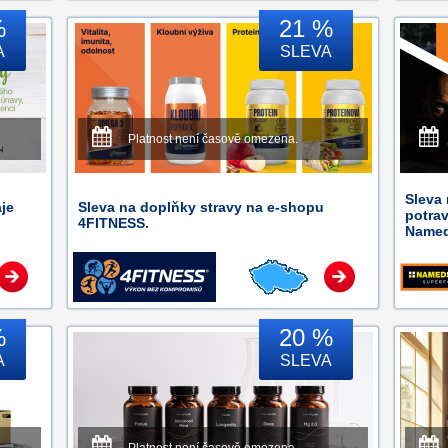
%
21 %
A
SLEVA
Platnost není časově omezena.
Sleva 
aje
Sleva na doplňky stravy na e-shopu
potra
4FITNESS.
Named
%
20 %
A
SLEVA