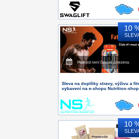
10 
SLEV
Platnost není časově omezena.
Sleva na doplňky stravy, výživu a fi
vybavení na e-shopu Nutrition-shop
10 
SLEV