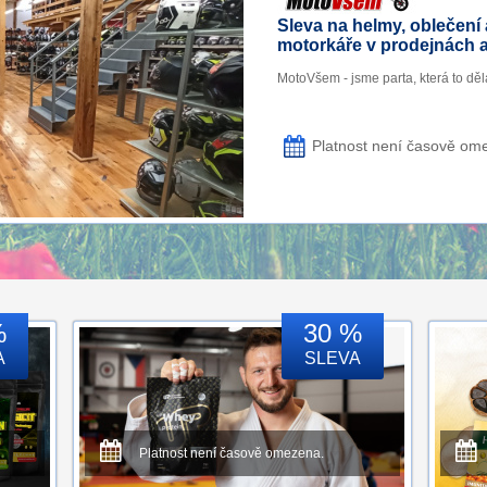
Sleva na helmy, oblečení
motorkáře v prodejnách 
MotoVšem - jsme parta, která to dělá
Platnost není časově om
%
30 %
A
SLEVA
Platnost není časově omezena.