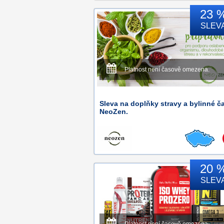
23 
SLEV
Platnost není časově omezena.
Sleva na doplňky stravy a bylinné č
NeoZen.
20 
SLEV