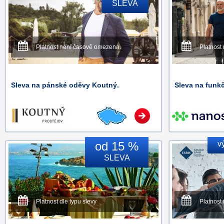
SLEVA
Platnost není časově omezena.
Platnost
Sleva na pánské oděvy Koutný.
Sleva na funkč
od 15 %
v
SLEVA
Platnost dle typu slevy
Platnost