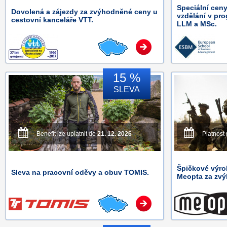
Speciální ceny
Dovolená a zájezdy za zvýhodněné ceny u
vzdělání v pr
cestovní kanceláře VTT.
LLM a MSc.
15 %
SLEVA
Benefit lze uplatnit do
21. 12. 2026
Platnost
Špičkové výro
Sleva na pracovní oděvy a obuv TOMIS.
Meopta za zvý