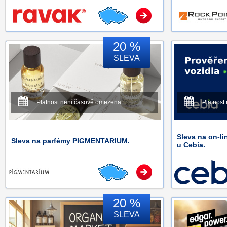
20 %
SLEVA
Platnost není časově omezena.
Platnost
Sleva na on-li
Sleva na parfémy PIGMENTARIUM.
u Cebia.
20 %
SLEVA