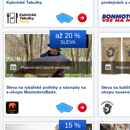
Kalorické Tabulky.
prodejnách a
až 20 %
SLEVA
Platnost není časově omezena.
Platnost
Sleva na rybářské potřeby a návnady na
Sleva na balí
e-shopu MastodontBaits.
shopu susenep
15 %