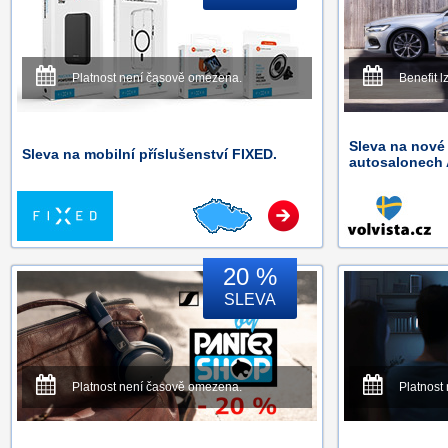
Platnost není časově omezena.
Benefit l
Sleva na nové
Sleva na mobilní příslušenství FIXED.
autosalonech 
20 %
SLEVA
Platnost není časově omezena.
Platnost