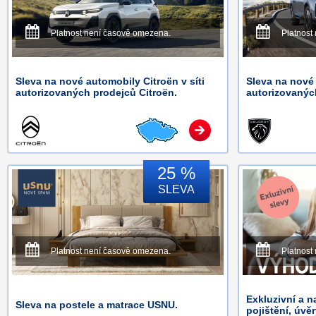
Platnost není časově omezena.
Platnost
Sleva na nové automobily Citroën v síti
Sleva na nové 
autorizovaných prodejců Citroën.
autorizovanýc
25 %
SLEVA
Platnost není časově omezena.
Platnost
Exkluzivní a n
Sleva na postele a matrace USNU.
pojištění, úvě