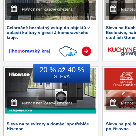
Platnost není časově omezena.
Platnost
Celoročně bezplatný vstup do objektů v
Sleva na Kuch
oblasti kultury v gesci Jihomoravského
Exclusive, na
kraje.
studiích Goren
20 % až 40 %
SLEVA
Platnost není časově omezena.
Platnost
Sleva na televizory a domácí spotřebiče
Sleva na pojiš
Hisense.
pojišťovna.