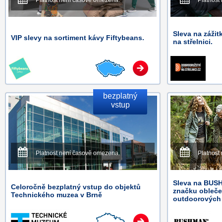
Platnost není časově omezena.
Platnost
Sleva na zážit
VIP slevy na sortiment kávy Fiftybeans.
na střelnici.
bezplatný
vstup
Platnost není časově omezena.
Platnost
Sleva na BUSH
Celoročně bezplatný vstup do objektů
značku oblečen
Technického muzea v Brně
outdoorových