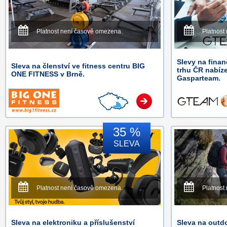
Platnost není časově omezena.
Platnost
Slevy na finan
Sleva na členství ve fitness centru BIG
trhu ČR nabíz
ONE FITNESS v Brně.
Gasparteam.
35 %
SLEVA
Platnost není časově omezena.
Platnost
Sleva na elektroniku a příslušenství
Sleva na outd