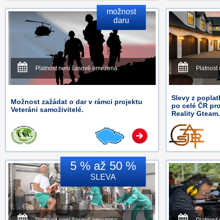
možnost
daru
Platnost není časově omezena.
Platnost
Slevy z poplat
Možnost zažádat o dar v rámci projektu
po celé ČR pr
Veteráni samoživitelé.
Reality Gteam.
5 % až 50 %
SLEVA