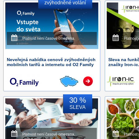
zvýhodněné volání
Platnost není časově omezena.
Platnost
Neveřejná nabídka cenově zvýhodněných
Sleva na funkč
mobilních tarifů a internetu od O2 Family
značky Iron-ic
30 %
SLEVA
Platnost není časově omezena.
Platnost