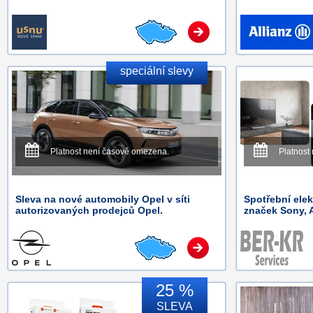
speciální slevy
Platnost není časově omezena.
Platnost
Sleva na nové automobily Opel v síti
Spotřební ele
autorizovaných prodejců Opel.
značek Sony, A
25 %
SLEVA