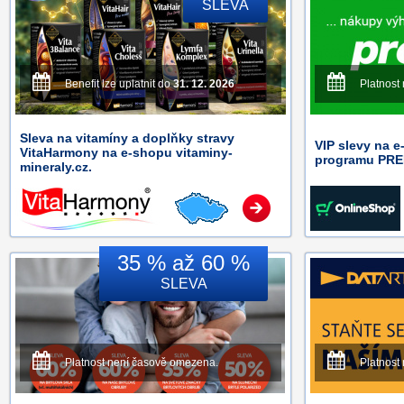
SLEVA
Benefit lze uplatnit do
31. 12. 2026
Platnost
Sleva na vitamíny a doplňky stravy
VIP slevy na 
VitaHarmony na e-shopu vitaminy-
programu PRE
mineraly.cz.
35 % až 60 %
SLEVA
Platnost není časově omezena.
Platnost