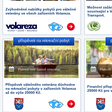
Možnost zažád
Zvýhodněné nabídky pobytů pro válečné
související s 
veterány ve všech zařízeních Volareza.
Transport.
příspěvek na rekreační pobyt
Platnost není časově omezena.
Platnost
Příspěvek válečného veterána důchodce
Finanční přís
na rekreační pobyty v zařízeních Volareza
25000 Kč pro 
až do výše 25000 Kč.