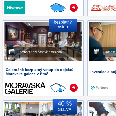
bezplatný
vstup
Platnost není časově omezena.
Platnost
Celoročně bezplatný vstup do objektů
Investice a po
Moravské galerie v Brně
40 %
SLEVA