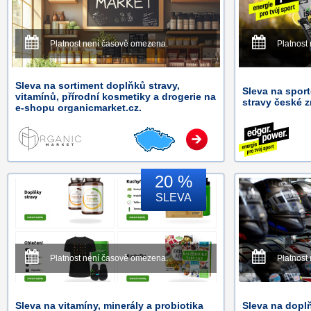
Platnost není časově omezena.
Platnost
Sleva na sortiment doplňků stravy,
Sleva na spor
vitamínů, přírodní kosmetiky a drogerie na
stravy české
e-shopu organicmarket.cz.
20 %
SLEVA
Platnost není časově omezena.
Platnost
Sleva na vitamíny, minerály a probiotika
Sleva na dopl