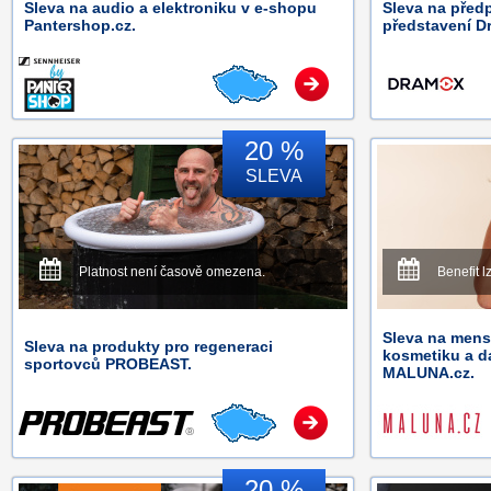
Sleva na audio a elektroniku v e-shopu
Sleva na předp
Pantershop.cz.
představení D
20 %
SLEVA
Platnost není časově omezena.
Benefit l
Sleva na mens
Sleva na produkty pro regeneraci
kosmetiku a d
sportovců PROBEAST.
MALUNA.cz.
20 %