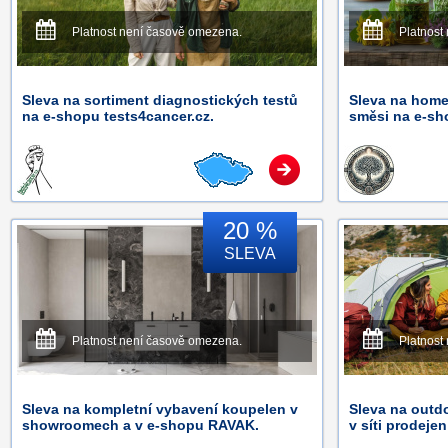
Platnost není časově omezena.
Platnost
Sleva na sortiment diagnostických testů
Sleva na home
na e-shopu tests4cancer.cz.
směsi na e-sh
20 %
SLEVA
Platnost není časově omezena.
Platnost
Sleva na kompletní vybavení koupelen v
Sleva na outd
showroomech a v e-shopu RAVAK.
v síti prodeje