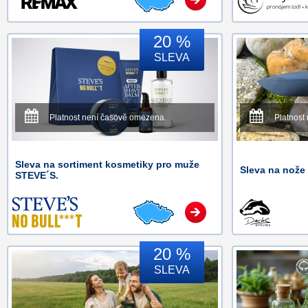
20 %
SLEVA
Platnost není časově omezena.
Platnost
Sleva na sortiment kosmetiky pro muže
Sleva na nože
STEVE´S.
20 %
SLEVA