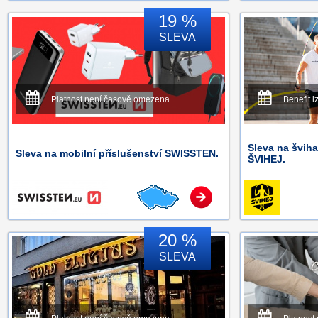
19 %
SLEVA
Platnost není časově omezena.
Benefit l
Sleva na švih
Sleva na mobilní příslušenství SWISSTEN.
ŠVIHEJ.
20 %
SLEVA