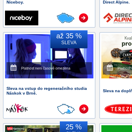
Niceboy.
Direct Alpine.
až 35 %
SLEVA
Platnost není časově omezena
Platnost
Sleva na vstup do regeneračního studia
Sleva na dopl
Náskok v Brně.
25 %