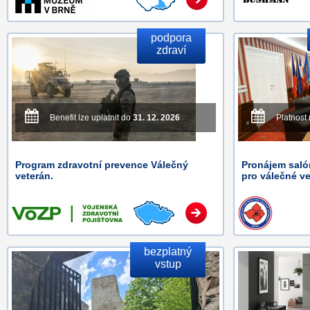
podpora
zdraví
Benefit lze uplatnit do
31. 12. 2026
Platnost
Program zdravotní prevence Válečný
Pronájem saló
veterán.
pro válečné v
bezplatný
vstup