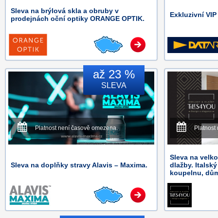
Sleva na brýlová skla a obruby v
Exkluzivní VI
prodejnách oční optiky ORANGE OPTIK.
až 23 %
SLEVA
Platnost není časově omezena.
Platnost
Sleva na velk
Sleva na doplňky stravy Alavis – Maxima.
dlažby. Italsk
koupelnu, dům