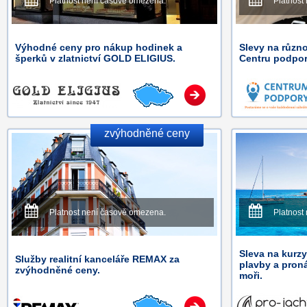
Platnost není časově omezena.
Platnost
Výhodné ceny pro nákup hodinek a
Slevy na různ
šperků v zlatnictví GOLD ELIGIUS.
Centru podpor
zvýhodněné ceny
Platnost není časově omezena.
Platnost
Sleva na kurz
Služby realitní kanceláře REMAX za
plavby a pron
zvýhodněné ceny.
moři.