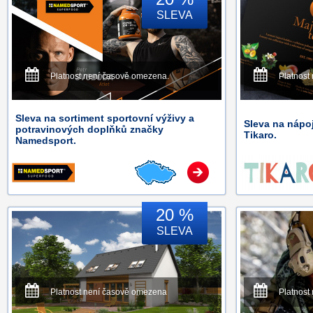
SLEVA
Platnost není časově omezena.
Platnost
Sleva na sortiment sportovní výživy a
Sleva na nápoj
potravinových doplňků značky
Tikaro.
Namedsport.
20 %
SLEVA
Platnost není časově omezena
Platnost