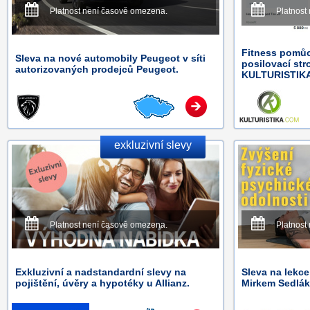
Platnost není časově omezena.
Platnost
Fitness pomůc
Sleva na nové automobily Peugeot v síti
posilovací str
autorizovaných prodejců Peugeot.
KULTURISTIK
exkluzivní slevy
Platnost není časově omezena.
Platnost
Exkluzivní a nadstandardní slevy na
Sleva na lekc
pojištění, úvěry a hypotéky u Allianz.
Mirkem Sedlá