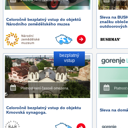
Platnost není časově omezena.
Platnost
Sleva na BUSH
Celoročně bezplatný vstup do objektů
značku oblečen
Národního zemědělského muzea
outdoorových
bezplatný
vstup
Platnost není časově omezena.
Platnost
Celoročně bezplatný vstup do objektu
Sleva na domá
Krnovská synagoga.