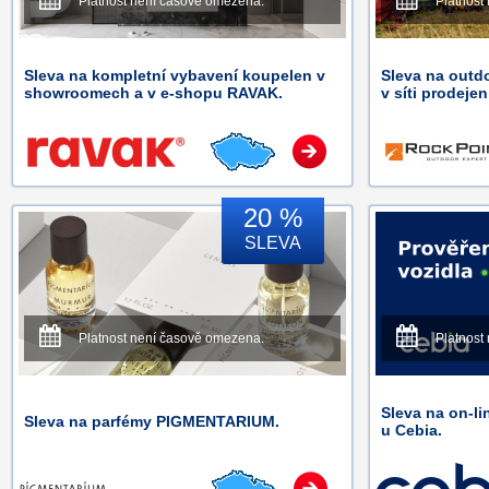
Platnost není časově omezena.
Platnost
Sleva na kompletní vybavení koupelen v
Sleva na outd
showroomech a v e-shopu RAVAK.
v síti prodeje
20 %
SLEVA
Platnost není časově omezena.
Platnost
Sleva na on-li
Sleva na parfémy PIGMENTARIUM.
u Cebia.