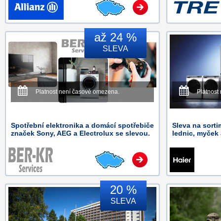
až 24 %
SLEVA
Platnost není časově omezena.
Platnost
Spotřební elektronika a domácí spotřebiče
Sleva na sorti
značek Sony, AEG a Electrolux se slevou.
lednic, myček 
20 %
SLEVA