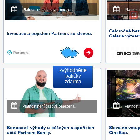
Platnost není časově omezena.
Platnost
Celoročně bez
Investice a pojištění Partners se slevou.
Galerie výtva
zvýhodněné
balíčky
zdarma
Platnost není časově omezena.
Platnost
Bonusové výhody u běžných a spořicích
Sleva na vstup
účtů Partners Banky.
CineStar.