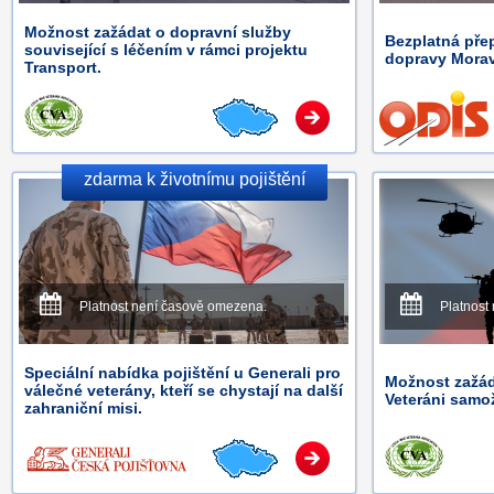
Možnost zažádat o dopravní služby
Bezplatná přep
související s léčením v rámci projektu
dopravy Morav
Transport.
zdarma k životnímu pojištění
Platnost není časově omezena.
Platnost
Speciální nabídka pojištění u Generali pro
Možnost zažáda
válečné veterány, kteří se chystají na další
Veteráni samož
zahraniční misi.