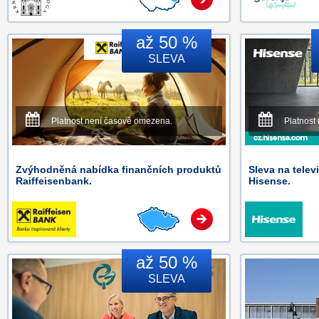
až 50 %
SLEVA
Platnost není časově omezena.
Platnost
Zvýhodněná nabídka finančních produktů
Sleva na telev
Raiffeisenbank.
Hisense.
až 50 %
SLEVA