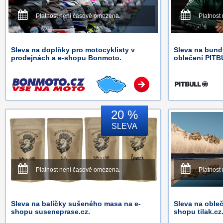
Platnost není časově omezena.
Platnost
Sleva na doplňky pro motocyklisty v
Sleva na bundy
prodejnách a e-shopu Bonmoto.
oblečení PITB
20 %
SLEVA
Platnost není časově omezena.
Platnost
Sleva na balíčky sušeného masa na e-
Sleva na obleč
shopu suseneprase.cz.
shopu tilak.cz