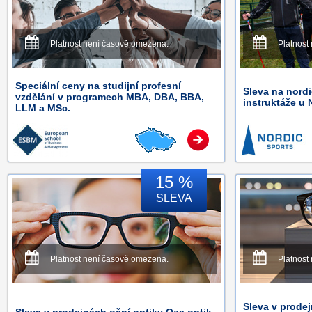
Platnost není časově omezena.
Platnost
Speciální ceny na studijní profesní
Sleva na nordi
vzdělání v programech MBA, DBA, BBA,
instruktáže u
LLM a MSc.
15 %
SLEVA
Platnost není časově omezena.
Platnost
Sleva v prodej