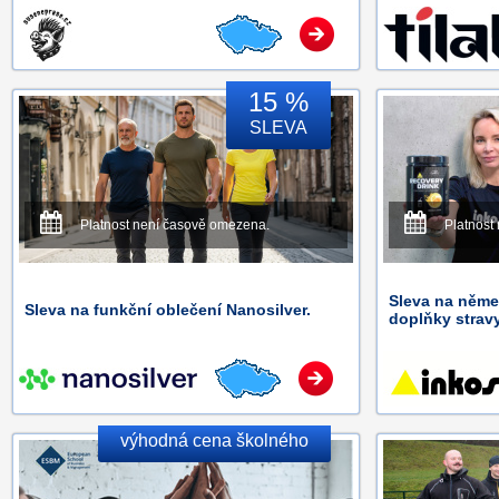
15 %
SLEVA
Platnost není časově omezena.
Platnost
Sleva na něme
Sleva na funkční oblečení Nanosilver.
doplňky strav
výhodná cena školného