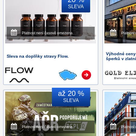
SLEVA
Platnost není časově omezena.
Platnost
Výhodné ceny
Sleva na doplňky stravy Flow.
šperků v zlat
až 20 %
SLEVA
Platnost není časově omezena.
Platnost