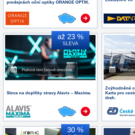
prodejnách oční optiky ORANGE OPTIK.
až 23 %
SLEVA
Platnost není časově omezena.
Platnost
Zvýhodněné ce
Sleva na doplňky stravy Alavis – Maxima.
Karta pro ces
drah.
30 %