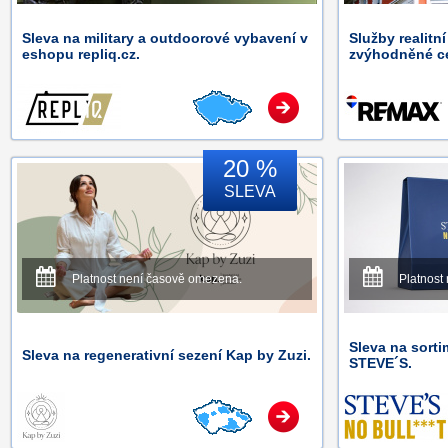
Sleva na military a outdoorové vybavení v
Služby realitn
eshopu repliq.cz.
zvýhodněné c
20 %
SLEVA
Platnost není časově omezena.
Platnost
Sleva na sort
Sleva na regenerativní sezení Kap by Zuzi.
STEVE´S.