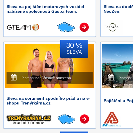
Sleva na pojištění motorových vozidel
Sleva na doplň
nabízené společností Gasparteam.
NeoZen.
30 %
SLEVA
Platnost není časově omezena.
Platnost
Sleva na sortiment spodního prádla na e-
Pojištění u Po
shopu Trenýrkárna.cz.