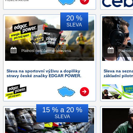
20 %
SLEVA
Platnost není časově omezena.
Platnost
Sleva na sportovní výživu a doplňky
Sleva na sezn
stravy české značky EDGAR POWER.
základní pilotn
15 % a 20 %
SLEVA