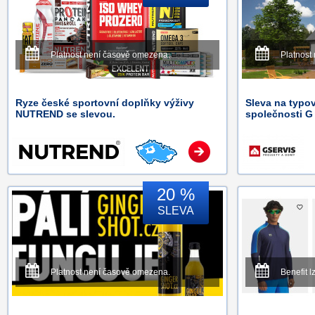
Platnost není časově omezena.
Platnost
Ryze české sportovní doplňky výživy
Sleva na typo
NUTREND se slevou.
společnosti G
20 %
SLEVA
Platnost není časově omezena.
Benefit l