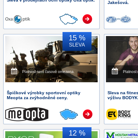
Sleva v prodejnách oční optiky Oxa optik.
Jakešová.
15 %
SLEVA
Platnost není časově omezena.
Platnost
Špičkové výrobky sportovní optiky
Sleva na fitne
Meopta za zvýhodněné ceny.
výživu BODYK
12 %