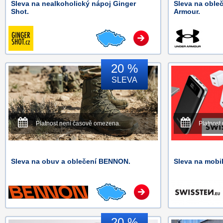
Sleva na nealkoholický nápoj Ginger
Sleva na oble
Shot.
Armour.
20 %
SLEVA
Platnost není časově omezena.
Platnost
Sleva na obuv a oblečení BENNON.
Sleva na mobi
20 %