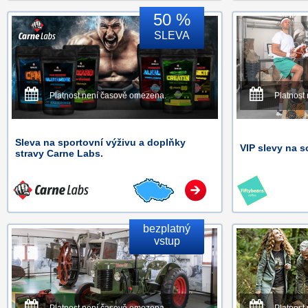
50 %
SLEVA
Platnost není časově omezena.
Platnost
Sleva na sportovní výživu a doplňky
VIP slevy na s
stravy Carne Labs.
bezplatný
vstup