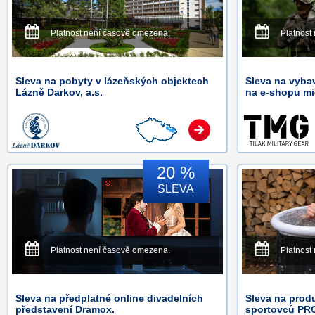
Platnost není časově omezena.
Platnost
Sleva na pobyty v lázeňských objektech
Sleva na vyb
Lázně Darkov, a.s.
na e-shopu mi
20 %
SLEVA
Platnost není časově omezena.
Platnost
Sleva na předplatné online divadelních
Sleva na prod
představení Dramox.
sportovců PR