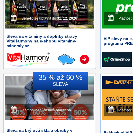
Benefit lze uplatnit do
31. 12. 2026
Platnost
Sleva na vitamíny a doplňky stravy
VIP slevy na 
VitaHarmony na e-shopu vitaminy-
programu PRE
mineraly.cz.
35 % až 60 %
SLEVA
Platnost není časově omezena.
Platnost
Sleva na brýlová skla a obruby v
Exkluzivní VI