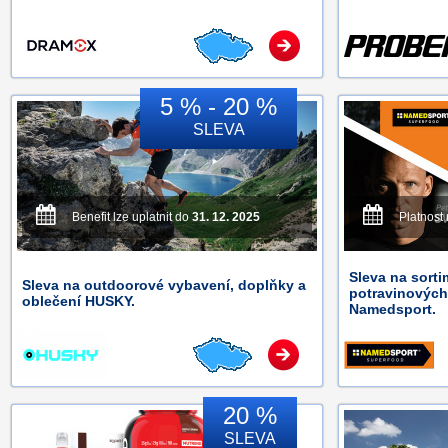
5 % - 20 %
SLEVA
Benefit lze uplatnit do
31. 12. 2025
Platnost
Sleva na sorti
Sleva na outdoorové vybavení, doplňky a
potravinových
oblečení HUSKY.
Namedsport.
20 %
SLEVA