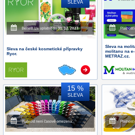
SLEVA
Benefit lze uplatnit do
31. 12. 2027
Platnost
Sleva na moli
Sleva na české kosmetické přípravky
molitanu na 
Ryor.
METRAZ.cz.
15 %
SLEVA
Platnost není časově omezena.
Platnost