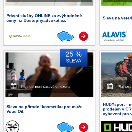
Právní služby ONLINE za zvýhodněné
Sleva na veter
ceny na Dostupnyadvokat.cz.
25 %
SLEVA
Platnost není časově omezena.
Platnost
HUDYsport - n
Sleva na přírodní kosmetiku pro muže
prodejen v ČR
Vous Oil.
vybavení pro v