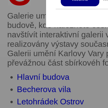
Galerie umění Karlovy Vary 
budově, kde naleznete česk
navštívít interaktivní galeri
realizovány výstavy součas
Galerii umění Karlovy Vary 
převážnou část sbírkovéh fon
Hlavní budova
Becherova vila
Letohrádek Ostrov