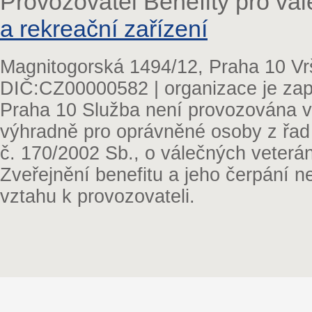
Provozovatel Benefity pro vá
a rekreační zařízení
Magnitogorská 1494/12, Praha 10 Vr
DIČ:CZ00000582 | organizace je zap
Praha 10 Služba není provozována v 
výhradně pro oprávněné osoby z řad
č. 170/2002 Sb., o válečných veterá
Zveřejnění benefitu a jeho čerpání 
vztahu k provozovateli.