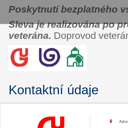
Poskytnutí bezplatného v
Sleva je realizována po 
veterána.
Doprovod veterána
Kontaktní údaje
Adre