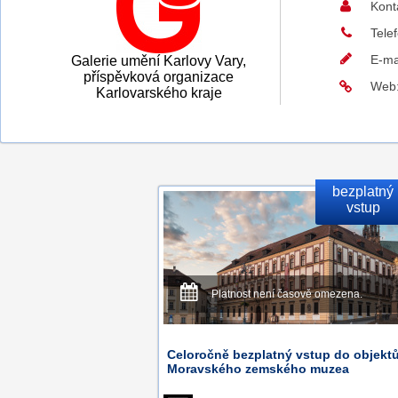
Kont
Tele
E-ma
Galerie umění Karlovy Vary,
příspěvková organizace
Web
Karlovarského kraje
bezplatný
vstup
Platnost není časově omezena.
Celoročně bezplatný vstup do objekt
Moravského zemského muzea