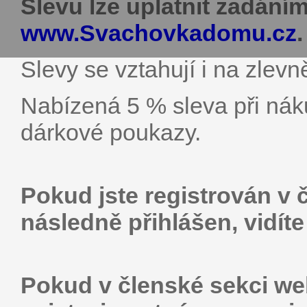
Slevu lze uplatnit zadán
www.Svachovkadomu.cz
.
Slevy se vztahují i na zlevn
Nabízená 5 % sleva při nák
dárkové poukazy.
Pokud jste registrován v 
následně přihlášen, vidít
Pokud v členské sekci web