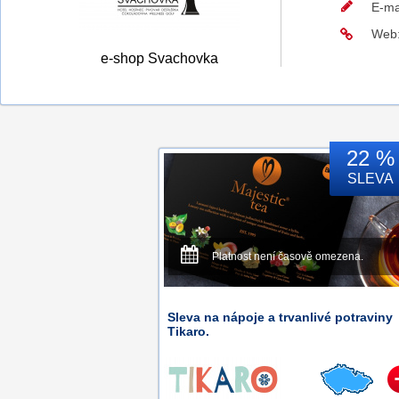
E-ma
Web
e-shop Svachovka
22 %
SLEVA
Platnost není časově omezena.
Sleva na nápoje a trvanlivé potraviny
Tikaro.