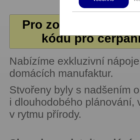
Pro zobrazení další
kódů pro čerpání
Nabízíme exkluzivní nápoje
domácích manufaktur.
Stvořeny byly s nadšením 
i dlouhodobého plánování, v
v rytmu přírody.