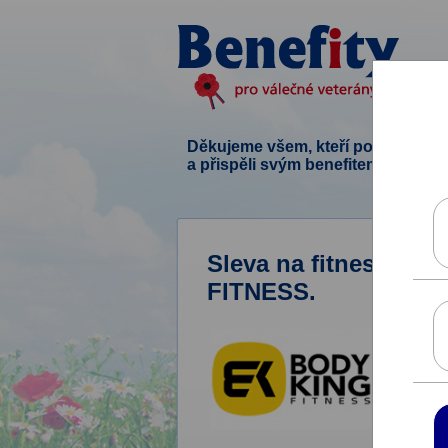
Děkujeme všem, kteří podpořili ten
a přispěli svým benefitem.
Sleva na fitness vy
FITNESS.