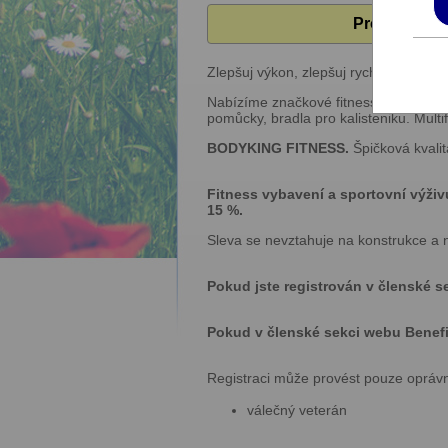
Pro zobrazen
Zlepšuj výkon, zlepšuj rychlost, zlepšu
Nabízíme značkové fitness vybavení a 
pomůcky, bradla pro kalisteniku. Multi
BODYKING FITNESS.
Špičková kvalit
Fitness vybavení a sportovní výži
15 %.
Sleva se nevztahuje na konstrukce a n
Pokud jste registrován v členské s
Pokud v členské sekci webu Benefity
Registraci může provést pouze opráv
válečný veterán