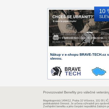
10 
SLE
Platnost není časově omezena.
Nákup v e-shopu BRAVE-TECH.cz s
slevou.
Provozovatel Benefity pro válečné veterán
Magnitogorská 1494/12, Praha 10 Vršovice, 101 00 | 
podnikatelské činnosti. Je určena výhradně pro oprávn
Zveřejnění benefitu a jeho čerpání nepodléhá žádným po