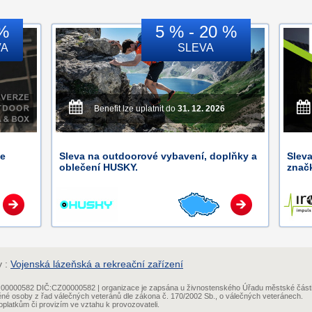
%
5 % - 20 %
VA
SLEVA
Benefit lze uplatnit do
31. 12. 2026
e
Sleva na outdoorové vybavení, doplňky a
Sleva
oblečení HUSKY.
značk
y :
Vojenská lázeňská a rekreační zařízení
IČ:00000582 DIČ:CZ00000582 | organizace je zapsána u živnostenského Úřadu městské část
ěné osoby z řad válečných veteránů dle zákona č. 170/2002 Sb., o válečných veteránech.
platkům či provizím ve vztahu k provozovateli.