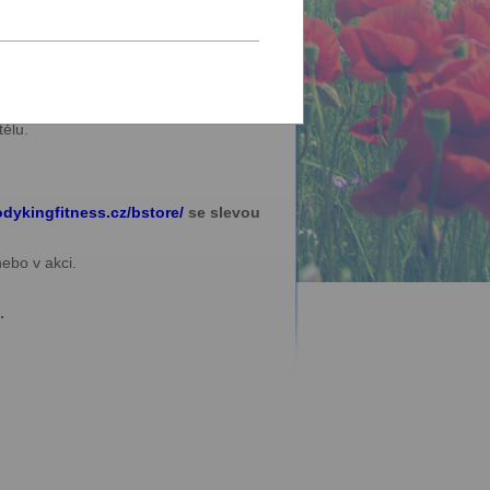
u se
přihlaste
.
. Speciální dotykové pody, balanční
tělu.
dykingfitness.cz/bstore/
se slevou
ebo v akci.
.