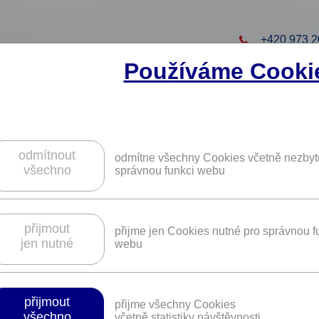
+420 973 2
Používáme Cooki
to projekt
ZAREGISTRUJTE S
ZÍSKÁTE DALŠÍ VÝHO
odmítnout
odmítne všechny Cookies včetně nezbyt
všechno
správnou funkci webu
bavení a sportovní výživu BODYKING
přijmout
přijme jen Cookies nutné pro správnou f
jen nutné
webu
Platnost není časově omezena.
přijmout
přijme všechny Cookies
všechno
včetně statistiky návštěvnosti