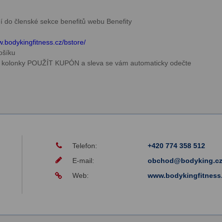
ní do členské sekce benefitů webu Benefity
.bodykingfitness.cz/bstore/
košíku
do kolonky POUŽÍT KUPÓN a sleva se vám automaticky odečte
Telefon:
+420 774 358 512
E-mail:
obchod@bodyking.c
Web:
www.bodykingfitness.