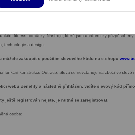
í dalších podmínek či slevových kódů pro čerpání benefit
j kognitivní funkce.
sportovní výživu. Zcela nový a specifický zážitek ze cvičení a tréninků
funkční fitness pomůcky. Nástroje, které jsou anatomicky přizpůsobeny 
a, technologie a design.
vu můžete zakoupit s použitím slevového kódu na e-shopu
www.bo
a funkční konstrukce Outrace. Sleva se nevztahuje na zboží ve slevě n
ekci webu Benefity a následně přihlášen, vidíte slevový kód přímo
 ještě registrován nejste, je nutné se zaregistrovat.
něná osoba: