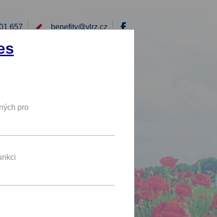
01 657
benefity@
vlrz.cz
Přihlásit
es
E
RÁD BYCH NABÍDL
DY
NOVÝ BENEFIT
ných pro
15 %
SLEVA
unkci