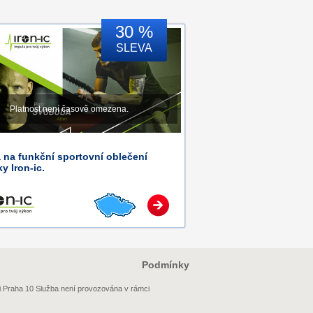
30 %
SLEVA
Platnost není časově omezena.
 na funkční sportovní oblečení
y Iron-ic.
Podmínky
i Praha 10 Služba není provozována v rámci