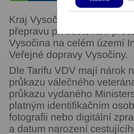
Kraj Vysočina nabízí pro v
přepravu při cestování pros
Vysočina na celém území I
Veřejné dopravy Vysočiny.
Dle Tarifu VDV mají nárok n
průkazu válečného veterána
průkazu vydaného Minister
platným identifikačním oso
fotografii nebo digitální zp
a datum narození cestujícíh