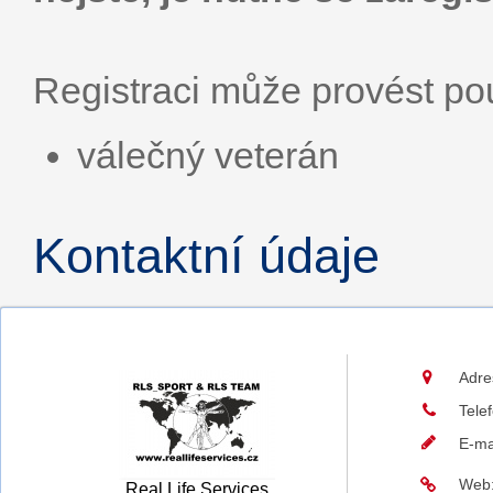
Registraci může provést p
válečný veterán
Kontaktní údaje
Adre
Tele
E-ma
Web
Real Life Services