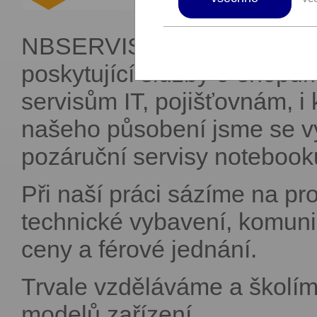
NBSERVIS je záruční i pozá
poskytující služby e-sho
servisům IT, pojišťovnám, 
našeho působení jsme se v
pozáruční servisy notebook
Při naší práci sázíme na pro
technické vybavení, komuni
ceny a férové jednání.
Trvale vzděláváme a školím
modelů zařízení.