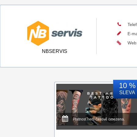
Tele
E-ma
Web
NBSERVIS
10 %
SLEVA
Platnost není časově omezena.