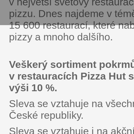
v největší světový restaurač
pizzu. Dnes najdeme v témě
15 600 restaurací, které nabí
pizzy a mnoho dalšího.
Veškerý sortiment pokrmů
v restauracích Pizza Hut 
výši 10 %.
Sleva se vztahuje na všech
České republiky.
Sleva se vztahuje i na akč