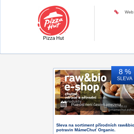
Web
Pizza Hut
8 %
SLEVA
Platnost není časově omezena.
Sleva na sortiment přírodních raw&bi
potravin MámeChuť Organic.