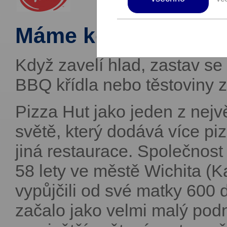
Máme kousek pro k
Když zavelí hlad, zastav se
BBQ křídla nebo těstoviny z
Pizza Hut jako jeden z nejv
světě, který dodává více pizz
jiná restaurace. Společnost 
58 lety ve městě Wichita (K
vypůjčili od své matky 600 d
začalo jako velmi malý podn